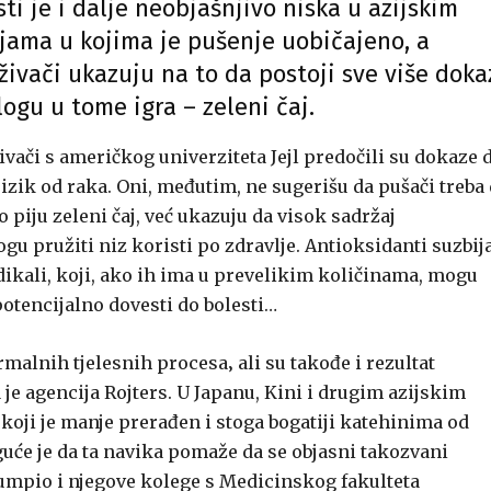
sti je i dalje neobjašnjivo niska u azijskim
jama u kojima je pušenje uobičajeno, a
aživači ukazuju na to da postoji sve više doka
logu u tome igra – zeleni čaj.
ivači s američkog univerziteta Jejl predočili su dokaze 
rizik od raka. Oni, međutim, ne sugerišu da pušači treba
 piju zeleni čaj, već ukazuju da visok sadržaj
gu pružiti niz koristi po zdravlje. Antioksidanti suzbij
ikali, koji, ako ih ima u prevelikim količinama, mogu
potencijalno dovesti do bolesti…
malnih tjelesnih procesa‚ ali su takođe i rezultat
a je agencija Rojters. U Japanu, Kini i drugim azijskim
 koji je manje prerađen i stoga bogatiji katehinima od
guće je da ta navika pomaže da se objasni takozvani
Sumpio i njegove kolege s Medicinskog fakulteta