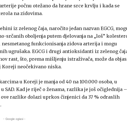
arterije počnu otežano da hrane srce krvlju i kada se
terola na zidovima.
tehini iz zelenog čaja, naročito jedan nazvan EGCG, mog
o-srčanih oboljenja putem djelovanja na „loš” kolester
 nesmetanog funkcionisanja zidova arterija i mogu
rvnih ugrušaka. EGCG i drugi antioksidanti iz zelenog čaj
hov rast, što, prema mišljenju istraživača, može da obja
j Koreji neočekivano niska.
arcima u Koreji je manja od 40 na 100.000 osoba, u
AD. Kad je riječ o ženama, razlika je još očiglednija –
 ove razlike dolazi uprkos činjenici da 37 % odraslih
.
- Google oglasi -