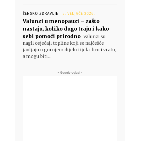
ŽENSKO ZDRAVLJE
5. VELJAČE 2026.
Valunzi u menopauzi – zašto
nastaju, koliko dugo traju i kako
sebi pomoći prirodno
Valunzi su
nagli osjećaji topline koji se najčešće
javljaju u gornjem dijelu tijela, licu i vratu,
a mogu biti...
- Google oglasi -