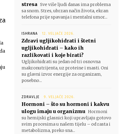
stresa
Sve više ljudi danas ima problema
sa snom. Stres, ubrzan način života, ekran
telefona prije spavanja i mentalni umor...
za
ISHRANA
12. VELJAČE 2026.
Zdravi ugljikohidrati i štetni
da
ugljikohidrati – kako ih
 da
razlikovati i koje birati?
Ugljikohidrati su jedan od tri osnovna
aju
makronutrijenta, uz proteine i masti. Oni
su glavni izvor energije za organizam,
posebno...
ZDRAVLJE
9. VELJAČE 2026.
Hormoni – što su hormoni i kakvu
ulogu imaju u organizmu
Hormoni
su hemijski glasnici koji upravljaju gotovo
svim procesima u našem tijelu – od rasta i
metabolizma, preko sna...