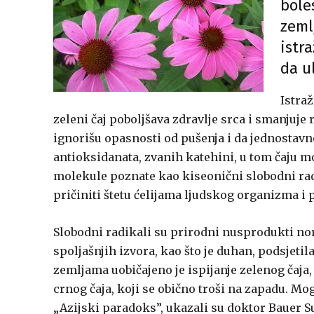
bole
zeml
istr
da u
Istraž
zeleni čaj poboljšava zdravlje srca i smanjuje 
ignorišu opasnosti od pušenja i da jednostavno
antioksidanata, zvanih katehini, u tom čaju mo
molekule poznate kao kiseonični slobodni rad
pričiniti štetu ćelijama ljudskog organizma i 
Slobodni radikali su prirodni nusprodukti nor
spoljašnjih izvora, kao što je duhan, podsjetil
zemljama uobičajeno je ispijanje zelenog čaja,
crnog čaja, koji se obično troši na zapadu. Mo
„Azijski paradoks”, ukazali su doktor Bauer 