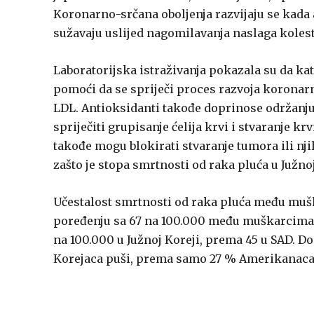
Koronarno-srčana oboljenja razvijaju se kada 
sužavaju uslijed nagomilavanja naslaga koles
Laboratorijska istraživanja pokazala su da ka
pomoći da se spriječi proces razvoja koronarn
LDL. Antioksidanti takođe doprinose održanju
spriječiti grupisanje ćelija krvi i stvaranje k
takođe mogu blokirati stvaranje tumora ili nji
zašto je stopa smrtnosti od raka pluća u Južno
Učestalost smrtnosti od raka pluća među mušk
poređenju sa 67 na 100.000 među muškarcima u S
na 100.000 u Južnoj Koreji, prema 45 u SAD. Do
Korejaca puši, prema samo 27 % Amerikanaca