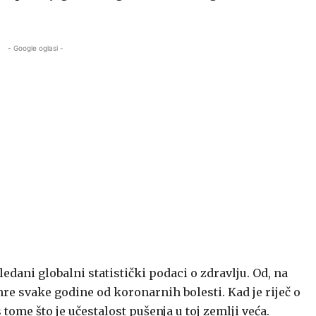
- Google oglasi -
edani globalni statistički podaci o zdravlju. Od, na
re svake godine od koronarnih bolesti. Kad je riječ o
tome što je učestalost pušenja u toj zemlji veća.