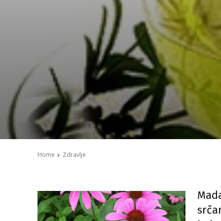
Home
Zdravlje
Mada
srča