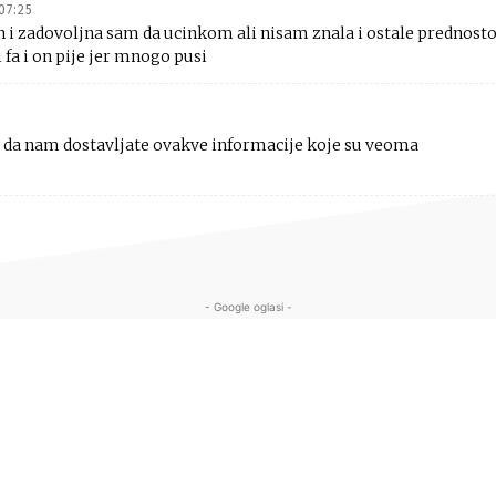
 07:25
an i zadovoljna sam da ucinkom ali nisam znala i ostale prednosto
 fa i on pije jer mnogo pusi
 da nam dostavljate ovakve informacije koje su veoma
- Google oglasi -