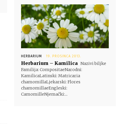
HERBARIUM
19. PROSINCA 2013.
Herbarium – Kamilica
Nazivi biljke
Familija: CompositaeNarodni:
KamilicaLatinski: Matricaria
chamomillaLjekarski: Flores
chamomillaeEngleski:
CamomilleNjemački:...