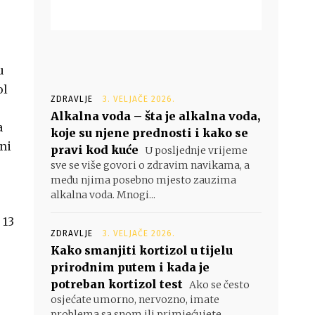
u
ol
ZDRAVLJE
3. VELJAČE 2026.
Alkalna voda – šta je alkalna voda,
a
koje su njene prednosti i kako se
sni
pravi kod kuće
U posljednje vrijeme
sve se više govori o zdravim navikama, a
među njima posebno mjesto zauzima
alkalna voda. Mnogi...
 13
ZDRAVLJE
3. VELJAČE 2026.
Kako smanjiti kortizol u tijelu
prirodnim putem i kada je
potreban kortizol test
Ako se često
osjećate umorno, nervozno, imate
problema sa snom ili primjećujete