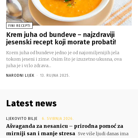
FINI RECEPTI
Krem juha od bundeve – najzdraviji
jesenski recept koji morate probati!
Krem juha od bundeve jedno je od najomiljenijih jela
tokom jeseni i zime. Osim što je izuzetno ukusna, ova
juha je i vrlo zdrava...
NARODNI LIJEK
-
13. RUJNA 2025.
Latest news
LJEKOVITO BILJE
6. SVIBNJA 2026.
Ašvaganda za nesanicu – prirodna pomoć za
mirniji san i manje stresa
Sve više ljudi danas ima