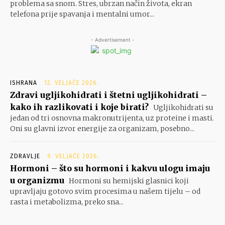
problema sa snom. Stres, ubrzan način života, ekran
telefona prije spavanja i mentalni umor...
- Advertisement -
ISHRANA
12. VELJAČE 2026.
Zdravi ugljikohidrati i štetni ugljikohidrati –
kako ih razlikovati i koje birati?
Ugljikohidrati su
jedan od tri osnovna makronutrijenta, uz proteine i masti.
Oni su glavni izvor energije za organizam, posebno...
ZDRAVLJE
9. VELJAČE 2026.
Hormoni – što su hormoni i kakvu ulogu imaju
u organizmu
Hormoni su hemijski glasnici koji
upravljaju gotovo svim procesima u našem tijelu – od
rasta i metabolizma, preko sna...