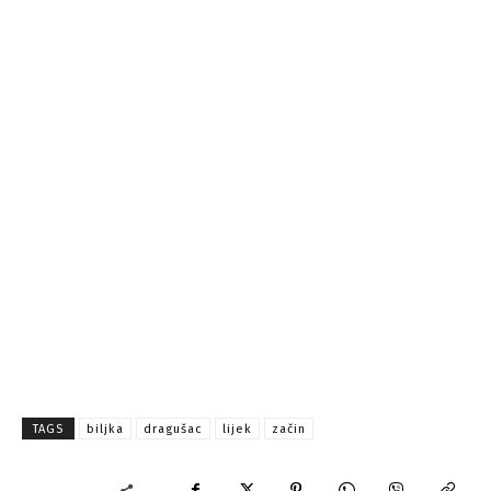
TAGS
biljka
dragušac
lijek
začin