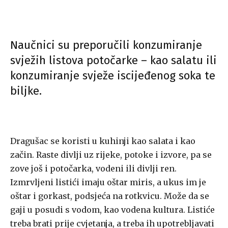
Naučnici su preporučili konzumiranje
svježih listova potočarke – kao salatu ili
konzumiranje svježe iscijeđenog soka te
biljke.
Dragušac se koristi u kuhinji kao salata i kao
začin. Raste divlji uz rijeke, potoke i izvore, pa se
zove još i potočarka, vodeni ili divlji ren.
Izmrvljeni listići imaju oštar miris, a ukus im je
oštar i gorkast, podsjeća na rotkvicu. Može da se
gaji u posudi s vodom, kao vodena kultura. Listiće
treba brati prije cvjetanja, a treba ih upotrebljavati