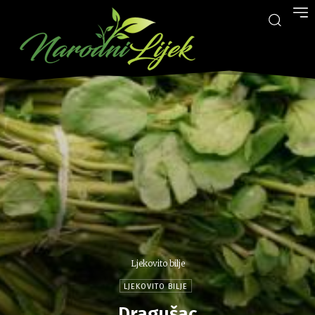
Ljekovito bilje
LJEKOVITO BILJE
Dragušac