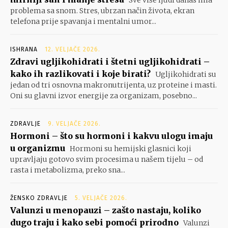
Sve više ljudi danas ima
problema sa snom. Stres, ubrzan način života, ekran
telefona prije spavanja i mentalni umor...
ISHRANA
12. VELJAČE 2026.
Zdravi ugljikohidrati i štetni ugljikohidrati –
kako ih razlikovati i koje birati?
Ugljikohidrati su
jedan od tri osnovna makronutrijenta, uz proteine i masti.
Oni su glavni izvor energije za organizam, posebno...
ZDRAVLJE
9. VELJAČE 2026.
Hormoni – što su hormoni i kakvu ulogu imaju
u organizmu
Hormoni su hemijski glasnici koji
upravljaju gotovo svim procesima u našem tijelu – od
rasta i metabolizma, preko sna...
ŽENSKO ZDRAVLJE
5. VELJAČE 2026.
Valunzi u menopauzi – zašto nastaju, koliko
dugo traju i kako sebi pomoći prirodno
Valunzi