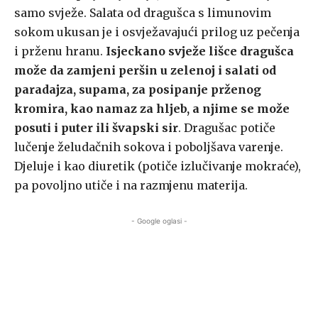
samo svježe. Salata od dragušca s limunovim
sokom ukusan je i osvježavajući prilog uz pečenja
i prženu hranu.
Isjeckano svježe lišce dragušca
može da zamjeni peršin u zelenoj i salati od
paradajza, supama, za posipanje prženog
kromira, kao namaz za hljeb, a njime se može
posuti i puter ili švapski sir
. Dragušac potiče
lučenje želudačnih sokova i poboljšava varenje.
Djeluje i kao diuretik (potiče izlučivanje mokraće),
pa povoljno utiče i na razmjenu materija.
- Google oglasi -