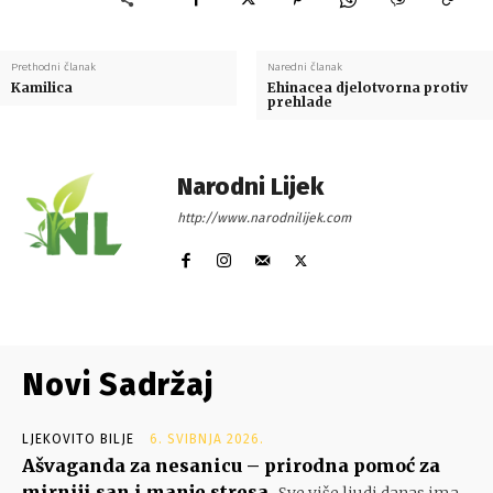
Prethodni članak
Naredni članak
Kamilica
Ehinacea djelotvorna protiv
prehlade
Narodni Lijek
http://www.narodnilijek.com
Novi Sadržaj
LJEKOVITO BILJE
6. SVIBNJA 2026.
Ašvaganda za nesanicu – prirodna pomoć za
mirniji san i manje stresa