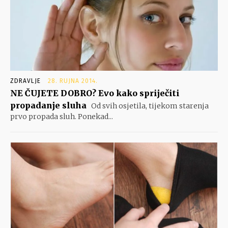
ZDRAVLJE
28. RUJNA 2014.
NE ČUJETE DOBRO? Evo kako spriječiti
propadanje sluha
Od svih osjetila, tijekom starenja
prvo propada sluh. Ponekad...