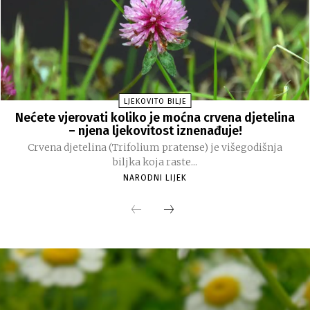
LJEKOVITO BILJE
Nećete vjerovati koliko je moćna crvena djetelina
– njena ljekovitost iznenađuje!
Crvena djetelina (Trifolium pratense) je višegodišnja
biljka koja raste...
NARODNI LIJEK