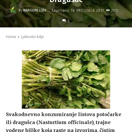
-
By
NARODNI LIJEK
2670
Ažurirano
16. PROSINCA 2017.
0
Home
Ljekovito bilje
Svakodnevno konzumiranje listova potočarke
ili dragušca (Nasturtium officinale), trajne
vodene biljke koja raste na izvorima, čistim