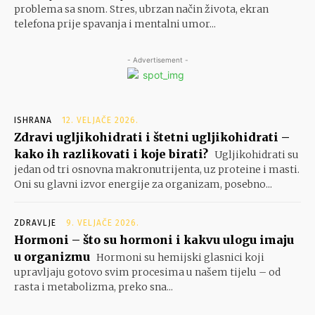
problema sa snom. Stres, ubrzan način života, ekran
telefona prije spavanja i mentalni umor...
- Advertisement -
ISHRANA
12. VELJAČE 2026.
Zdravi ugljikohidrati i štetni ugljikohidrati –
kako ih razlikovati i koje birati?
Ugljikohidrati su
jedan od tri osnovna makronutrijenta, uz proteine i masti.
Oni su glavni izvor energije za organizam, posebno...
ZDRAVLJE
9. VELJAČE 2026.
Hormoni – što su hormoni i kakvu ulogu imaju
u organizmu
Hormoni su hemijski glasnici koji
upravljaju gotovo svim procesima u našem tijelu – od
rasta i metabolizma, preko sna...