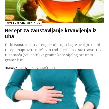
ALTERNATIVNA MEDICINA
Recept za zaustavljanje krvavljenja iz
uha
Da bi zaustavili krvarenje iz uha oprobajte ovaj prirodni
recept: Napravite mješavinu od sljedećih vrsta trava: trava
rusomača (oću neću) 25 grama kora bijelog hrasta 50
grama list...
NARODNI LIJEK
-
21. VELJAČE 2013.