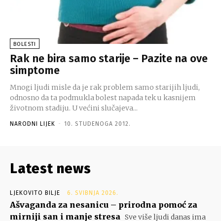
BOLESTI
Rak ne bira samo starije – Pazite na ove
simptome
Mnogi ljudi misle da je rak problem samo starijih ljudi,
odnosno da ta podmukla bolest napada tek u kasnijem
životnom stadiju. U većini slučajeva...
NARODNI LIJEK
-
10. STUDENOGA 2012.
Latest news
LJEKOVITO BILJE
6. SVIBNJA 2026.
Ašvaganda za nesanicu – prirodna pomoć za
mirniji san i manje stresa
Sve više ljudi danas ima