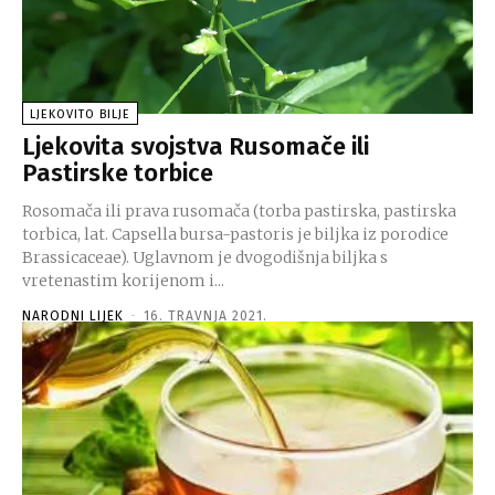
LJEKOVITO BILJE
Ljekovita svojstva Rusomače ili
Pastirske torbice
Rosomača ili prava rusomača (torba pastirska, pastirska
torbica, lat. Capsella bursa-pastoris je biljka iz porodice
Brassicaceae). Uglavnom je dvogodišnja biljka s
vretenastim korijenom i...
NARODNI LIJEK
-
16. TRAVNJA 2021.