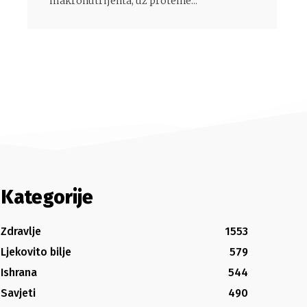
makronutrijenta, uz proteine...
Kategorije
Zdravlje
1553
Ljekovito bilje
579
Ishrana
544
Savjeti
490