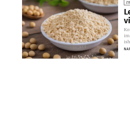
ZD
L
v
Kor
im
ish
NA