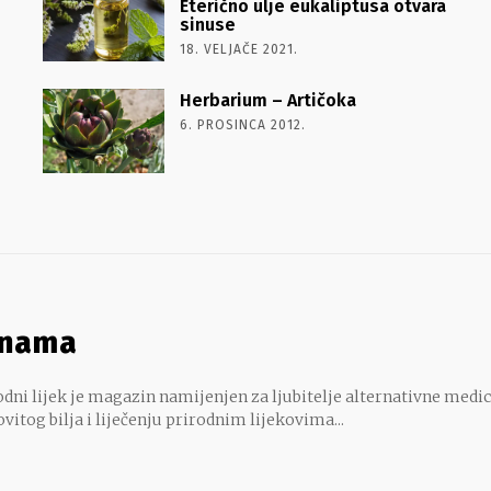
Eterično ulje eukaliptusa otvara
sinuse
18. VELJAČE 2021.
Herbarium – Artičoka
6. PROSINCA 2012.
 nama
dni lijek je magazin namijenjen za ljubitelje alternativne medic
ovitog bilja i liječenju prirodnim lijekovima...