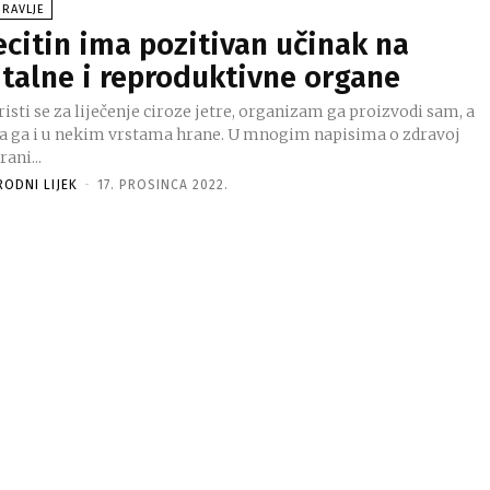
RAVLJE
ecitin ima pozitivan učinak na
italne i reproduktivne organe
isti se za liječenje ciroze jetre, organizam ga proizvodi sam, a
a ga i u nekim vrstama hrane. U mnogim napisima o zdravoj
rani...
RODNI LIJEK
-
17. PROSINCA 2022.