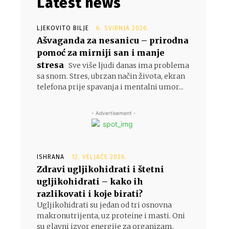
Latest news
LJEKOVITO BILJE
6. SVIBNJA 2026.
Ašvaganda za nesanicu – prirodna
pomoć za mirniji san i manje
stresa
Sve više ljudi danas ima problema
sa snom. Stres, ubrzan način života, ekran
telefona prije spavanja i mentalni umor...
- Advertisement -
ISHRANA
12. VELJAČE 2026.
Zdravi ugljikohidrati i štetni
ugljikohidrati – kako ih
razlikovati i koje birati?
Ugljikohidrati su jedan od tri osnovna
makronutrijenta, uz proteine i masti. Oni
su glavni izvor energije za organizam,