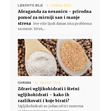
LJEKOVITO BILJE
6. SVIBNJA 2026.
Ašvaganda za nesanicu – prirodna
pomoć za mirniji san i manje
stresa
Sve više ljudi danas ima problema
sa snom. Stres,...
ISHRANA
12. VELJAČE 2026.
Zdravi ugljikohidrati i štetni
ugljikohidrati – kako ih
razlikovati i koje birati?
Ugljikohidrati su jedan od tri osnovna