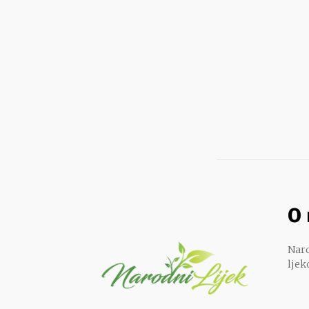
O
Naro
ljek