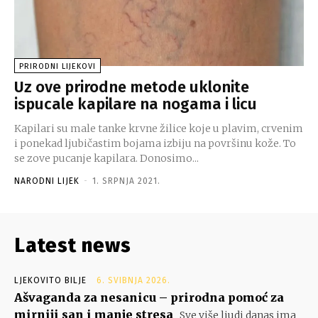
PRIRODNI LIJEKOVI
Uz ove prirodne metode uklonite
ispucale kapilare na nogama i licu
Kapilari su male tanke krvne žilice koje u plavim, crvenim
i ponekad ljubičastim bojama izbiju na površinu kože. To
se zove pucanje kapilara. Donosimo...
NARODNI LIJEK
-
1. SRPNJA 2021.
Latest news
LJEKOVITO BILJE
6. SVIBNJA 2026.
Ašvaganda za nesanicu – prirodna pomoć za
mirniji san i manje stresa
Sve više ljudi danas ima