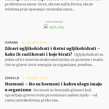
problema sa snom. Stres, ubrzan način života, ekran
telefona prije spavanja i mentalni umor...
- Advertisement -
ISHRANA
12. VELJAČE 2026.
Zdravi ugljikohidrati i štetni ugljikohidrati –
kako ih razlikovati i koje birati?
Ugljikohidrati su
jedan od tri osnovna makronutrijenta, uz proteine i masti.
Oni su glavni izvor energije za organizam, posebno...
ZDRAVLJE
9. VELJAČE 2026.
Hormoni – što su hormoni i kakvu ulogu imaju
u organizmu
Hormoni su hemijski glasnici koji
upravljaju gotovo svim procesima u našem tijelu – od
rasta i metabolizma, preko sna...