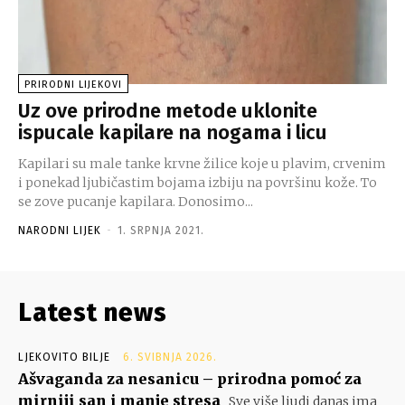
PRIRODNI LIJEKOVI
Uz ove prirodne metode uklonite
ispucale kapilare na nogama i licu
Kapilari su male tanke krvne žilice koje u plavim, crvenim
i ponekad ljubičastim bojama izbiju na površinu kože. To
se zove pucanje kapilara. Donosimo...
NARODNI LIJEK
-
1. SRPNJA 2021.
Latest news
LJEKOVITO BILJE
6. SVIBNJA 2026.
Ašvaganda za nesanicu – prirodna pomoć za
mirniji san i manje stresa
Sve više ljudi danas ima