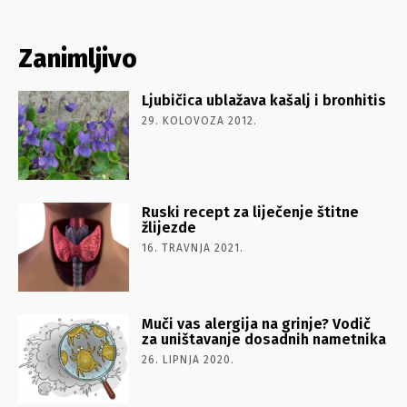
Zanimljivo
Ljubičica ublažava kašalj i bronhitis
29. KOLOVOZA 2012.
Ruski recept za liječenje štitne
žlijezde
16. TRAVNJA 2021.
Muči vas alergija na grinje? Vodič
za uništavanje dosadnih nametnika
26. LIPNJA 2020.