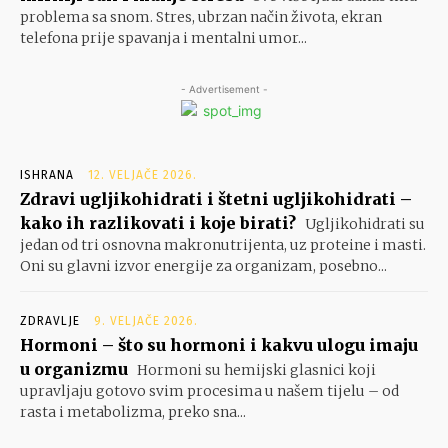
problema sa snom. Stres, ubrzan način života, ekran
telefona prije spavanja i mentalni umor...
- Advertisement -
ISHRANA
12. VELJAČE 2026.
Zdravi ugljikohidrati i štetni ugljikohidrati –
kako ih razlikovati i koje birati?
Ugljikohidrati su
jedan od tri osnovna makronutrijenta, uz proteine i masti.
Oni su glavni izvor energije za organizam, posebno...
ZDRAVLJE
9. VELJAČE 2026.
Hormoni – što su hormoni i kakvu ulogu imaju
u organizmu
Hormoni su hemijski glasnici koji
upravljaju gotovo svim procesima u našem tijelu – od
rasta i metabolizma, preko sna...