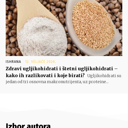
ISHRANA
12. VELJAČE 2026.
Zdravi ugljikohidrati i štetni ugljikohidrati –
kako ih razlikovati i koje birati?
Ugljikohidrati su
jedan od tri osnovna makronutrijenta, uz proteine...
Izbor autora