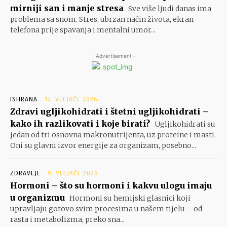
mirniji san i manje stresa
Sve više ljudi danas ima
problema sa snom. Stres, ubrzan način života, ekran
telefona prije spavanja i mentalni umor...
- Advertisement -
ISHRANA
12. VELJAČE 2026.
Zdravi ugljikohidrati i štetni ugljikohidrati –
kako ih razlikovati i koje birati?
Ugljikohidrati su
jedan od tri osnovna makronutrijenta, uz proteine i masti.
Oni su glavni izvor energije za organizam, posebno...
ZDRAVLJE
9. VELJAČE 2026.
Hormoni – što su hormoni i kakvu ulogu imaju
u organizmu
Hormoni su hemijski glasnici koji
upravljaju gotovo svim procesima u našem tijelu – od
rasta i metabolizma, preko sna...