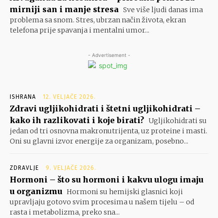
mirniji san i manje stresa
Sve više ljudi danas ima
problema sa snom. Stres, ubrzan način života, ekran
telefona prije spavanja i mentalni umor...
- Advertisement -
ISHRANA
12. VELJAČE 2026.
Zdravi ugljikohidrati i štetni ugljikohidrati –
kako ih razlikovati i koje birati?
Ugljikohidrati su
jedan od tri osnovna makronutrijenta, uz proteine i masti.
Oni su glavni izvor energije za organizam, posebno...
ZDRAVLJE
9. VELJAČE 2026.
Hormoni – što su hormoni i kakvu ulogu imaju
u organizmu
Hormoni su hemijski glasnici koji
upravljaju gotovo svim procesima u našem tijelu – od
rasta i metabolizma, preko sna...