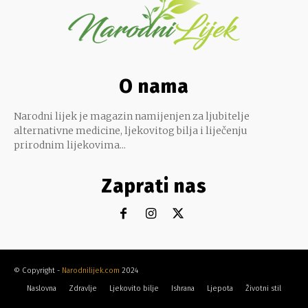
O nama
Narodni lijek je magazin namijenjen za ljubitelje
alternativne medicine, ljekovitog bilja i liječenju
prirodnim lijekovima...
Zaprati nas
© Copyright -
Narodnilijek.com
2024
Naslovna
Zdravlje
Ljekovito bilje
Ishrana
Ljepota
Životni stil