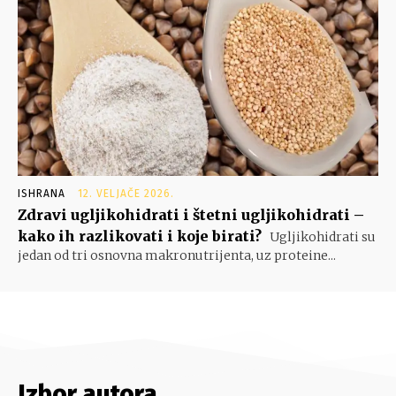
ISHRANA
12. VELJAČE 2026.
Zdravi ugljikohidrati i štetni ugljikohidrati –
kako ih razlikovati i koje birati?
Ugljikohidrati su
jedan od tri osnovna makronutrijenta, uz proteine...
Izbor autora