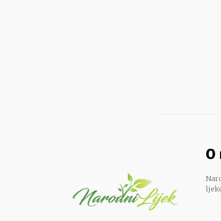
O
Naro
ljek