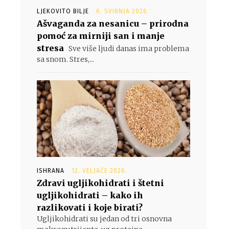
LJEKOVITO BILJE
6. SVIBNJA 2026.
Ašvaganda za nesanicu – prirodna
pomoć za mirniji san i manje
stresa
Sve više ljudi danas ima problema
sa snom. Stres,...
ISHRANA
12. VELJAČE 2026.
Zdravi ugljikohidrati i štetni
ugljikohidrati – kako ih
razlikovati i koje birati?
Ugljikohidrati su jedan od tri osnovna