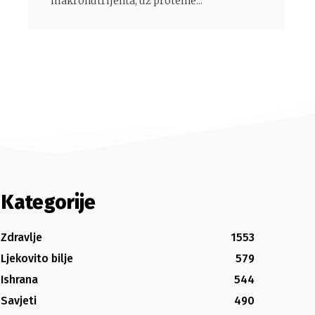
makronutrijenta, uz proteine...
Kategorije
Zdravlje
1553
Ljekovito bilje
579
Ishrana
544
Savjeti
490