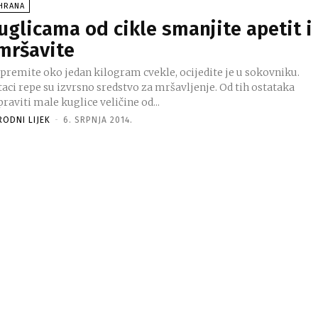
SHRANA
uglicama od cikle smanjite apetit i
mršavite
ipremite oko jedan kilogram cvekle, ocijedite je u sokovniku.
aci repe su izvrsno sredstvo za mršavljenje. Od tih ostataka
raviti male kuglice veličine od...
RODNI LIJEK
-
6. SRPNJA 2014.