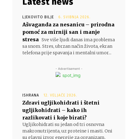
Latest news
LJEKOVITO BILJE
6. SVIBNJA 2026.
Ašvaganda za nesanicu – prirodna
pomoć za mirniji san i manje
stresa
Sve više ljudi danas ima problema
sa snom. Stres, ubrzan način života, ekran
telefona prije spavanja i mentalni umor...
- Advertisement -
ISHRANA
12. VELJAČE 2026.
Zdravi ugljikohidrati i štetni
ugljikohidrati – kako ih
razlikovati i koje birati?
Ugljikohidrati su jedan od tri osnovna
makronutrijenta, uz proteine i masti. Oni
su glavni izvor energije za organizam,