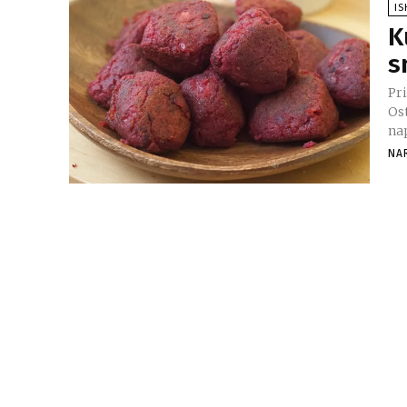
I
K
s
Pr
Ost
nap
NA