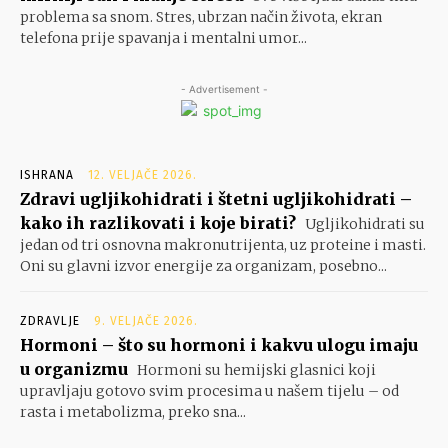
problema sa snom. Stres, ubrzan način života, ekran
telefona prije spavanja i mentalni umor...
- Advertisement -
ISHRANA
12. VELJAČE 2026.
Zdravi ugljikohidrati i štetni ugljikohidrati –
kako ih razlikovati i koje birati?
Ugljikohidrati su
jedan od tri osnovna makronutrijenta, uz proteine i masti.
Oni su glavni izvor energije za organizam, posebno...
ZDRAVLJE
9. VELJAČE 2026.
Hormoni – što su hormoni i kakvu ulogu imaju
u organizmu
Hormoni su hemijski glasnici koji
upravljaju gotovo svim procesima u našem tijelu – od
rasta i metabolizma, preko sna...