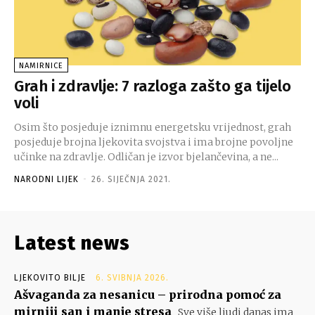
NAMIRNICE
Grah i zdravlje: 7 razloga zašto ga tijelo
voli
Osim što posjeduje iznimnu energetsku vrijednost, grah
posjeduje brojna ljekovita svojstva i ima brojne povoljne
učinke na zdravlje. Odličan je izvor bjelančevina, a ne...
NARODNI LIJEK
-
26. SIJEČNJA 2021.
Latest news
LJEKOVITO BILJE
6. SVIBNJA 2026.
Ašvaganda za nesanicu – prirodna pomoć za
mirniji san i manje stresa
Sve više ljudi danas ima