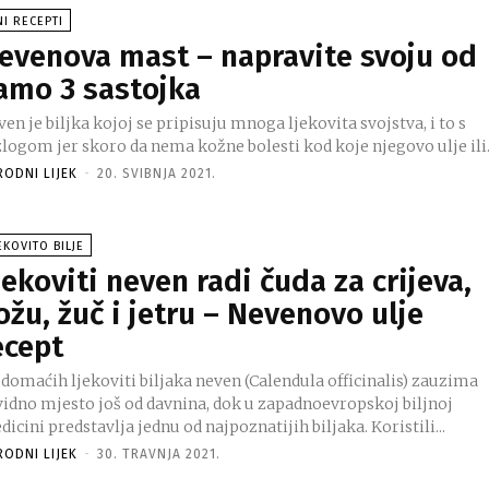
NI RECEPTI
evenova mast – napravite svoju od
amo 3 sastojka
en je biljka kojoj se pripisuju mnoga ljekovita svojstva, i to s
logom jer skoro da nema kožne bolesti kod koje njegovo ulje ili.
RODNI LIJEK
-
20. SVIBNJA 2021.
EKOVITO BILJE
jekoviti neven radi čuda za crijeva,
ožu, žuč i jetru – Nevenovo ulje
ecept
 domaćih ljekoviti biljaka neven (Calendula officinalis) zauzima
vidno mjesto još od davnina, dok u zapadnoevropskoj biljnoj
icini predstavlja jednu od najpoznatijih biljaka. Koristili...
RODNI LIJEK
-
30. TRAVNJA 2021.