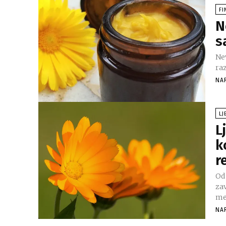
FI
N
s
Nev
raz
NA
LJ
L
k
r
Od
za
med
NA