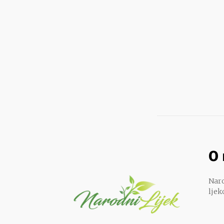
O
Naro
ljek