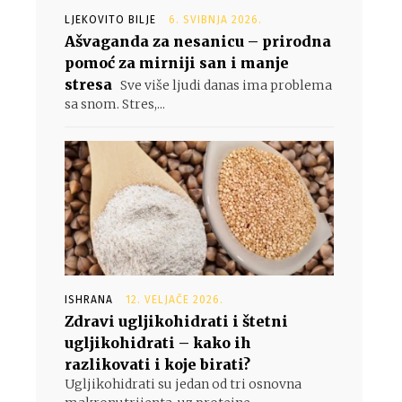
LJEKOVITO BILJE
6. SVIBNJA 2026.
Ašvaganda za nesanicu – prirodna
pomoć za mirniji san i manje
stresa
Sve više ljudi danas ima problema
sa snom. Stres,...
ISHRANA
12. VELJAČE 2026.
Zdravi ugljikohidrati i štetni
ugljikohidrati – kako ih
razlikovati i koje birati?
Ugljikohidrati su jedan od tri osnovna