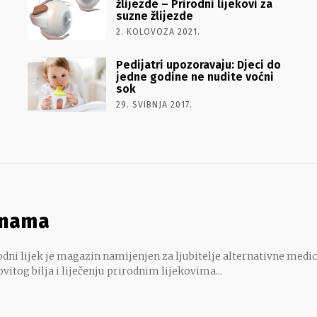
žlijezde – Prirodni lijekovi za
suzne žlijezde
2. KOLOVOZA 2021.
Pedijatri upozoravaju: Djeci do
jedne godine ne nudite voćni
sok
29. SVIBNJA 2017.
 nama
dni lijek je magazin namijenjen za ljubitelje alternativne medic
ovitog bilja i liječenju prirodnim lijekovima...