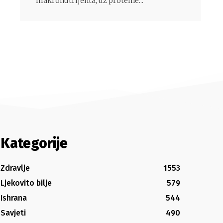
makronutrijenta, uz proteine...
Kategorije
Zdravlje
1553
Ljekovito bilje
579
Ishrana
544
Savjeti
490