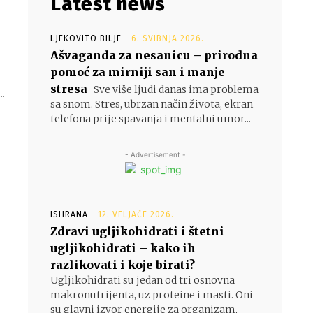
Latest news
LJEKOVITO BILJE
6. SVIBNJA 2026.
Ašvaganda za nesanicu – prirodna
pomoć za mirniji san i manje
stresa
Sve više ljudi danas ima problema
..
sa snom. Stres, ubrzan način života, ekran
telefona prije spavanja i mentalni umor...
- Advertisement -
ISHRANA
12. VELJAČE 2026.
Zdravi ugljikohidrati i štetni
ugljikohidrati – kako ih
razlikovati i koje birati?
Ugljikohidrati su jedan od tri osnovna
makronutrijenta, uz proteine i masti. Oni
su glavni izvor energije za organizam,