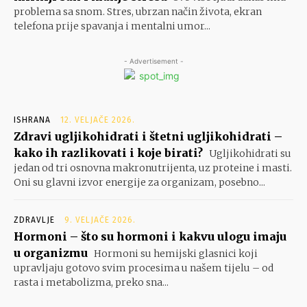
problema sa snom. Stres, ubrzan način života, ekran
telefona prije spavanja i mentalni umor...
- Advertisement -
ISHRANA
12. VELJAČE 2026.
Zdravi ugljikohidrati i štetni ugljikohidrati –
kako ih razlikovati i koje birati?
Ugljikohidrati su
jedan od tri osnovna makronutrijenta, uz proteine i masti.
Oni su glavni izvor energije za organizam, posebno...
ZDRAVLJE
9. VELJAČE 2026.
Hormoni – što su hormoni i kakvu ulogu imaju
u organizmu
Hormoni su hemijski glasnici koji
upravljaju gotovo svim procesima u našem tijelu – od
rasta i metabolizma, preko sna...