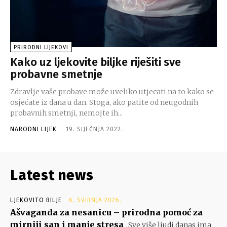
PRIRODNI LIJEKOVI
Kako uz ljekovite biljke riješiti sve
probavne smetnje
Zdravlje vaše probave može uveliko utjecati na to kako se
osjećate iz dana u dan. Stoga, ako patite od neugodnih
probavnih smetnji, nemojte ih...
NARODNI LIJEK
-
19. SIJEČNJA 2022.
Latest news
LJEKOVITO BILJE
6. SVIBNJA 2026.
Ašvaganda za nesanicu – prirodna pomoć za
mirniji san i manje stresa
Sve više ljudi danas ima