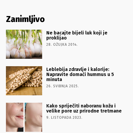
Zanimljivo
Ne bacajte bijeli luk koji je
proklijao
28. OŽUJKA 2014.
Leblebija zdravlje i kalorije:
Napravite domaći hummus u 5
minuta
26. SVIBNJA 2025.
Kako spriječiti naboranu kožu i
velike pore uz prirodne tretmane
9. LISTOPADA 2023.