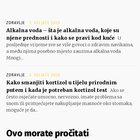
ZDRAVLJE
3. VELJAČE 2026.
Alkalna voda – šta je alkalna voda, koje su
njene prednosti i kako se pravi kod kuće
U
posljednje vrijeme sve se više govori o zdravim navikama,
a među njima posebno mjesto zauzima alkalna voda.
Mnogi...
ZDRAVLJE
3. VELJAČE 2026.
Kako smanjiti kortizol u tijelu prirodnim
putem i kada je potreban kortizol test
Ako se
često osjećate umorno, nervozno, imate problema sa
snom ili primjećujete nakupljanje masnoće oko stomaka,
moguće je da...
Ovo morate pročitati