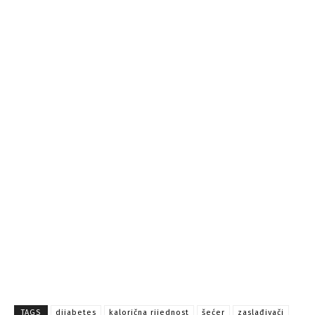
TAGS
dijabetes
kalorična rijednost
šećer
zaslađivači