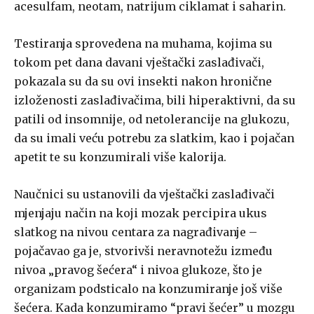
acesulfam, neotam, natrijum ciklamat i saharin.
Testiranja sprovedena na muhama, kojima su
tokom pet dana davani vještački zaslađivači,
pokazala su da su ovi insekti nakon hronične
izloženosti zaslađivačima, bili hiperaktivni, da su
patili od insomnije, od netolerancije na glukozu,
da su imali veću potrebu za slatkim, kao i pojačan
apetit te su konzumirali više kalorija.
Naučnici su ustanovili da vještački zaslađivači
mjenjaju način na koji mozak percipira ukus
slatkog na nivou centara za nagrađivanje –
pojačavao ga je, stvorivši neravnotežu između
nivoa „pravog šećera“ i nivoa glukoze, što je
organizam podsticalo na konzumiranje još više
šećera. Kada konzumiramo “pravi šećer” u mozgu