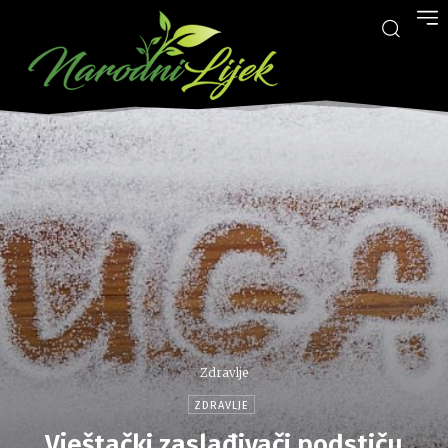
Zdravlje
ZDRAVLJE
Vještački zaslađivači podstiču