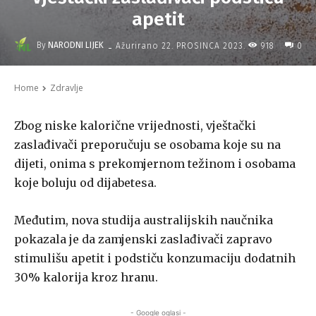
apetit
-
By
NARODNI LIJEK
918
Ažurirano
22. PROSINCA 2023.
0
Home
Zdravlje
Zbog niske kalorične vrijednosti, vještački
zaslađivači preporučuju se osobama koje su na
dijeti, onima s prekomjernom težinom i osobama
koje boluju od dijabetesa.
Međutim, nova studija australijskih naučnika
pokazala je da zamjenski zaslađivači zapravo
stimulišu apetit i podstiču konzumaciju dodatnih
30% kalorija kroz hranu.
- Google oglasi -