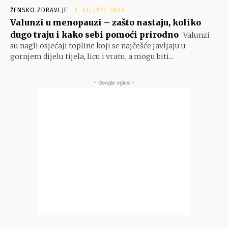
ŽENSKO ZDRAVLJE
5. VELJAČE 2026.
Valunzi u menopauzi – zašto nastaju, koliko
dugo traju i kako sebi pomoći prirodno
Valunzi
su nagli osjećaji topline koji se najčešće javljaju u
gornjem dijelu tijela, licu i vratu, a mogu biti...
- Google oglasi -