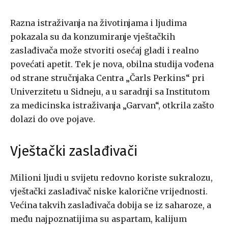
Razna istraživanja na životinjama i ljudima
pokazala su da konzumiranje vještačkih
zaslađivača može stvoriti osećaj gladi i realno
povećati apetit. Tek je nova, obilna studija vođena
od strane stručnjaka Centra „Čarls Perkins“ pri
Univerzitetu u Sidneju, a u saradnji sa Institutom
za medicinska istraživanja „Garvan“, otkrila zašto
dolazi do ove pojave.
Vještački zaslađivači
Milioni ljudi u svijetu redovno koriste sukralozu,
vještački zaslađivač niske kalorične vrijednosti.
Većina takvih zaslađivača dobija se iz saharoze, a
među najpoznatijima su aspartam, kalijum