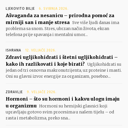
LJEKOVITO BILJE
6. SVIBNJA 2026.
Ašvaganda za nesanicu – prirodna pomoć za
mirniji san i manje stresa
Sve više ljudi danas ima
problema sa snom. Stres, ubrzan način života, ekran
telefona prije spavanja i mentalni umor...
ISHRANA
12. VELJAČE 2026.
Zdravi ugljikohidrati i štetni ugljikohidrati –
kako ih razlikovati i koje birati?
Ugljikohidrati su
jedan od tri osnovna makronutrijenta, uz proteine i masti.
Oni su glavni izvor energije za organizam, posebno...
ZDRAVLJE
9. VELJAČE 2026.
Hormoni – što su hormoni i kakvu ulogu imaju
u organizmu
Hormoni su hemijski glasnici koji
upravljaju gotovo svim procesima u našem tijelu – od
rasta i metabolizma, preko sna...