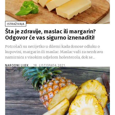
ISTRAŽIVAJA
Šta je zdravije, maslac ili margarin?
Odgovor će vas sigurno iznenaditi!
Potrošači su nerijetko u dilemi kada donose odluku o
kupovini, margarin ili maslac. Maslac važi za nezdravu
namirnicu s visokim udjelom holesterola, dok se...
NARODNI LIJEK
-
18. LISTOPADA 2021.