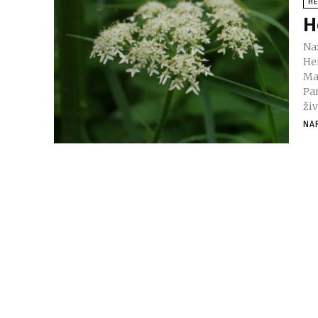
H
H
Nazivi biljke 
He
Ma
Panac
ži
NA