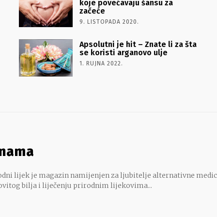
koje povećavaju šansu za
začeće
9. LISTOPADA 2020.
Apsolutni je hit – Znate li za šta
se koristi arganovo ulje
1. RUJNA 2022.
 nama
dni lijek je magazin namijenjen za ljubitelje alternativne medic
ovitog bilja i liječenju prirodnim lijekovima...