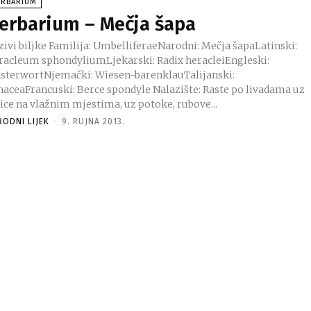
ERBARIUM
erbarium – Mečja šapa
Familija: UmbelliferaeNarodni: Mečja šapaLatinski:
racleum sphondyliumLjekarski: Radix heracleiEngleski:
sterwortNjemački: Wiesen-barenklauTalijanski:
eaFrancuski: Berce spondyle Nalazište: Raste po livadama uz
vice na vlažnim mjestima, uz potoke, rubove...
RODNI LIJEK
-
9. RUJNA 2013.