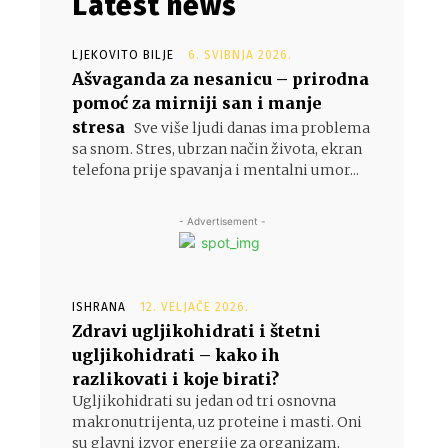
Latest news
LJEKOVITO BILJE
6. SVIBNJA 2026.
Ašvaganda za nesanicu – prirodna
pomoć za mirniji san i manje
stresa
Sve više ljudi danas ima problema
sa snom. Stres, ubrzan način života, ekran
telefona prije spavanja i mentalni umor...
- Advertisement -
ISHRANA
12. VELJAČE 2026.
Zdravi ugljikohidrati i štetni
ugljikohidrati – kako ih
razlikovati i koje birati?
Ugljikohidrati su jedan od tri osnovna
makronutrijenta, uz proteine i masti. Oni
su glavni izvor energije za organizam,