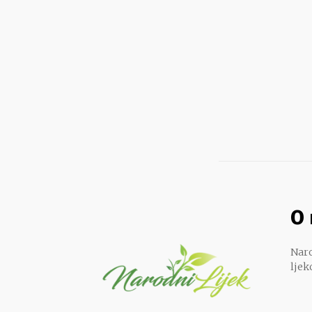
O
Naro
ljek