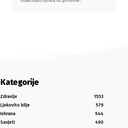
makronutrijenta, uz proteine...
Kategorije
Zdravlje
1553
Ljekovito bilje
579
Ishrana
544
Savjeti
490