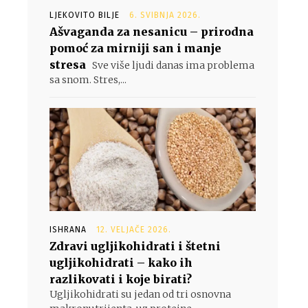
LJEKOVITO BILJE
6. SVIBNJA 2026.
Ašvaganda za nesanicu – prirodna
pomoć za mirniji san i manje
stresa
Sve više ljudi danas ima problema
sa snom. Stres,...
ISHRANA
12. VELJAČE 2026.
Zdravi ugljikohidrati i štetni
ugljikohidrati – kako ih
razlikovati i koje birati?
Ugljikohidrati su jedan od tri osnovna