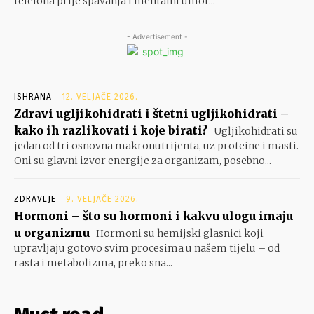
telefona prije spavanja i mentalni umor...
- Advertisement -
ISHRANA
12. VELJAČE 2026.
Zdravi ugljikohidrati i štetni ugljikohidrati –
kako ih razlikovati i koje birati?
Ugljikohidrati su
jedan od tri osnovna makronutrijenta, uz proteine i masti.
Oni su glavni izvor energije za organizam, posebno...
ZDRAVLJE
9. VELJAČE 2026.
Hormoni – što su hormoni i kakvu ulogu imaju
u organizmu
Hormoni su hemijski glasnici koji
upravljaju gotovo svim procesima u našem tijelu – od
rasta i metabolizma, preko sna...