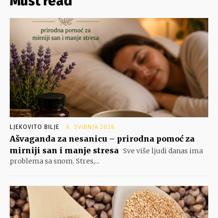
Must read
LJEKOVITO BILJE
6. SVIBNJA 2026.
Ašvaganda za nesanicu – prirodna pomoć za
mirniji san i manje stresa
Sve više ljudi danas ima
problema sa snom. Stres,...