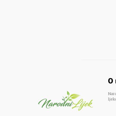
O
Naro
ljek