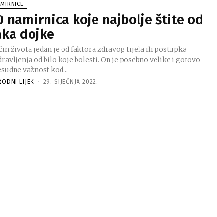
AMIRNICE
0 namirnica koje najbolje štite od
aka dojke
in života jedan je od faktora zdravog tijela ili postupka
ravljenja od bilo koje bolesti. On je posebno velike i gotovo
esudne važnost kod...
RODNI LIJEK
-
29. SIJEČNJA 2022.