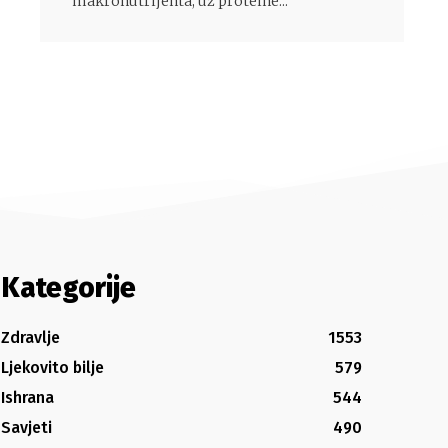
makronutrijenta, uz proteine...
Kategorije
Zdravlje
1553
Ljekovito bilje
579
Ishrana
544
Savjeti
490