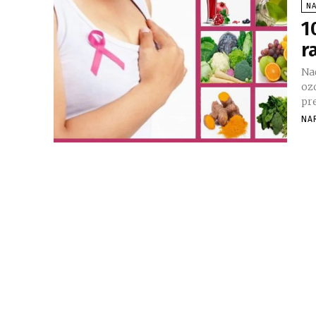
N
1
r
Nač
ozd
pr
NA