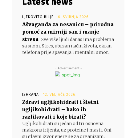
Latest news
LJEKOVITO BILJE
6. SVIBNJA 2026.
Ašvaganda za nesanicu – prirodna
pomoć za mirniji san i manje
stresa
Sve više ljudi danas ima problema
sa snom. Stres, ubrzan način života, ekran
telefona prije spavanja i mentalni umor...
- Advertisement -
ISHRANA
12. VELJAČE 2026.
Zdravi ugljikohidrati i štetni
ugljikohidrati – kako ih
razlikovati i koje birati?
Ugljikohidrati su jedan od tri osnovna
makronutrijenta, uz proteine i masti. Oni
su glavni izvor energije za organizam,