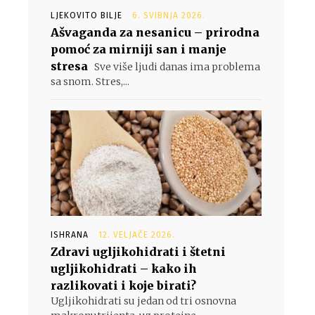
LJEKOVITO BILJE
6. SVIBNJA 2026.
Ašvaganda za nesanicu – prirodna
pomoć za mirniji san i manje
stresa
Sve više ljudi danas ima problema
sa snom. Stres,...
ISHRANA
12. VELJAČE 2026.
Zdravi ugljikohidrati i štetni
ugljikohidrati – kako ih
razlikovati i koje birati?
Ugljikohidrati su jedan od tri osnovna