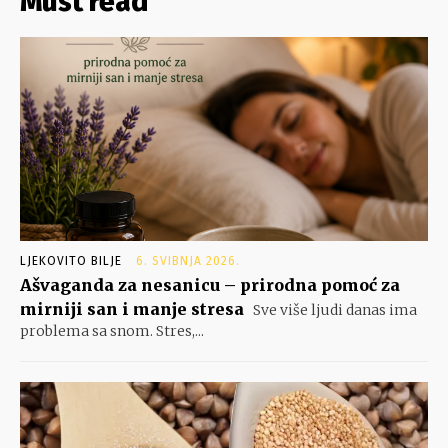
Must read
LJEKOVITO BILJE
6. SVIBNJA 2026.
Ašvaganda za nesanicu – prirodna pomoć za
mirniji san i manje stresa
Sve više ljudi danas ima
problema sa snom. Stres,...