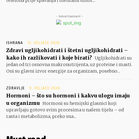
telefona prije spavanja i mentalni umor...
- Advertisement -
ISHRANA
12. VELJAČE 2026.
Zdravi ugljikohidrati i štetni ugljikohidrati –
kako ih razlikovati i koje birati?
Ugljikohidrati su
jedan od tri osnovna makronutrijenta, uz proteine i masti.
Oni su glavni izvor energije za organizam, posebno...
ZDRAVLJE
9. VELJAČE 2026.
Hormoni – što su hormoni i kakvu ulogu imaju
u organizmu
Hormoni su hemijski glasnici koji
upravljaju gotovo svim procesima u našem tijelu – od
rasta i metabolizma, preko sna...