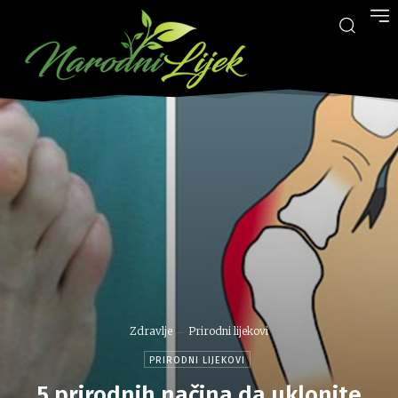
Zdravlje
Prirodni lijekovi
PRIRODNI LIJEKOVI
5 prirodnih načina da uklonite