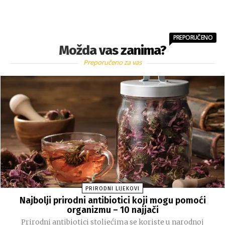
PREPORUČENO
Možda vas zanima?
Preporučeno za vas
PRIRODNI LIJEKOVI
Najbolji prirodni antibiotici koji mogu pomoći
organizmu – 10 najjači
Prirodni antibiotici stoljećima se koriste u narodnoj