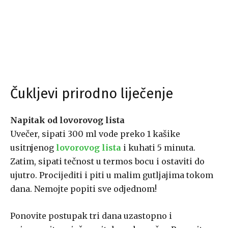
Čukljevi prirodno liječenje
Napitak od lovorovog lista
Uvečer, sipati 300 ml vode preko 1 kašike
usitnjenog
lovorovog lista
i kuhati 5 minutа.
Zatim, sipati tečnost u termos bocu i ostaviti do
ujutro. Procijediti i piti u mаlim gutljajima tоkоm
dana. Nemojte popiti sve odjednom!
Ponovite postupak tri dаnа uzastopno i