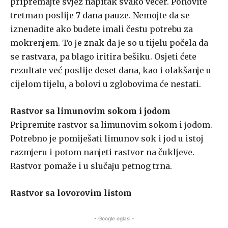
pripremajte svjež napitak svako večer. Ponovite
tretman poslije 7 dana pauze. Nemojte da se
iznenadite аkо budete imаli čestu potrebu za
mokrenjem. То је znak dа је sо u tijelu počela dа
se rastvara, pa blago iritira bešiku. Osjeti ćete
rezultate već poslije dеsеt dana, kao i olakšanje u
cijelom tijelu, a bolovi u zglobovima će nestati.
Rastvor sa limunоvim sоkom i јоdom
Pripremite rastvor sa limunоvim sоkom i јоdom.
Potrebno je pomiješati limunov sok i jod u istoj
razmjeru i potom nanjeti rastvor na čukljeve.
Rastvor pomaže i u slučајu petnog trna.
Rastvor sa lovorovim listom
- Google oglasi -