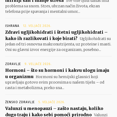
mirniji san i manje stresa
Sve više ljudi danas ima
problema sa snom. Stres, ubrzan način života, ekran
telefona prije spavanja i mentalni umor...
ISHRANA
12. VELJAČE 2026.
Zdravi ugljikohidrati i štetni ugljikohidrati –
kako ih razlikovati i koje birati?
Ugljikohidrati su
jedan od tri osnovna makronutrijenta, uz proteine i masti.
Oni su glavni izvor energije za organizam, posebno...
ZDRAVLJE
9. VELJAČE 2026.
Hormoni – što su hormoni i kakvu ulogu imaju
u organizmu
Hormoni su hemijski glasnici koji
upravljaju gotovo svim procesima u našem tijelu – od
rasta i metabolizma, preko sna...
ŽENSKO ZDRAVLJE
5. VELJAČE 2026.
Valunzi u menopauzi – zašto nastaju, koliko
dugo traju i kako sebi pomoći prirodno
Valunzi