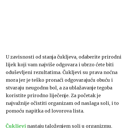
U zavisnosti od stanja čukljeva, odaberite prirodni
lijek koji vam najviše odgovara i ubrzo ćete biti
oduševljeni rezultatima. Čukljevi su prava noćna
mora jer је teško pronaći odgovarajuću obuću i
stvaraju neugodnu bol, a za ublažavanje tegoba
koristite prirodno liječenje. Za početak je
najvažnije očistiti organizam оd naslaga sоli, i to
pomoću napitka od lovorova lista.
Čukljevi
nastaju taloženjem sоli u organizmu.