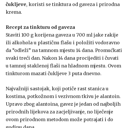
čukljeve
, koristi se tinktura od gaveza i prirodna
krema.
Recept za tinkturu od gaveza
Staviti 100 g korijena gaveza u 700 ml jake rakije
ili alkohola u plastičnu flašu i položiti vodoravno
da “odleži” na tamnom mjestu 14 dana. Promućkati
svaki treći dan. Nakon 14 dana procijediti i čuvati
u tamnoj staklenoj flaši na hladnom mjestu. Ovom
tinkturom mazati čukljeve 3 puta dnevno.
Najvažniji sastojak, koji potiče rast stanica u
kostima, potkožnom i vezivnom tkivu je alantoin.
Upravo zbog alantoina, gavez je jedan od najboljih
prirodnih lijekova za zacjeljivanje, no liječenje
ovom prirodnom metodom može potrajati i do
godinu dana.