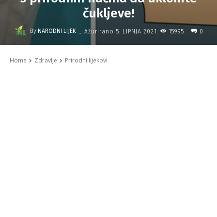
čukljeve!
-
By
NARODNI LIJEK
15995
Ažurirano
5. LIPNJA 2021.
0
Home
Zdravlje
Prirodni lijekovi