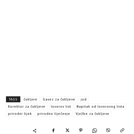
TAGS
čukljevi
Gavez za čukljeve
jod
Korektor za čukljeve
lovorov list
Napitak od lovorovog lista
prirodni lijek
prirodno liječenje
Vježbe za čukljeve