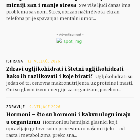
mirniji san i manje stresa
Sve više ljudi danas ima
problema sa snom. Stres, ubrzan način života, ekran
telefona prije spavanja i mentalni umor...
- Advertisement -
ISHRANA
12. VELJAČE 2026.
Zdravi ugljikohidrati i štetni ugljikohidrati –
kako ih razlikovati i koje birati?
Ugljikohidrati su
jedan od tri osnovna makronutrijenta, uz proteine i masti.
Oni su glavni izvor energije za organizam, posebno...
ZDRAVLJE
9. VELJAČE 2026.
Hormoni – što su hormoni i kakvu ulogu imaju
u organizmu
Hormoni su hemijski glasnici koji
upravljaju gotovo svim procesima u našem tijelu – od
rasta i metabolizma, preko sna...