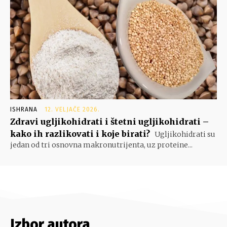
ISHRANA
12. VELJAČE 2026.
Zdravi ugljikohidrati i štetni ugljikohidrati –
kako ih razlikovati i koje birati?
Ugljikohidrati su
jedan od tri osnovna makronutrijenta, uz proteine...
Izbor autora