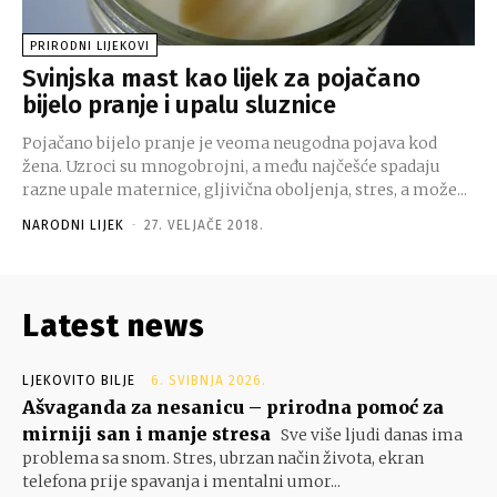
PRIRODNI LIJEKOVI
Svinjska mast kao lijek za pojačano
bijelo pranje i upalu sluznice
Pojačano bijelo pranje je veoma neugodna pojava kod
žena. Uzroci su mnogobrojni, a među najčešće spadaju
razne upale maternice, gljivična oboljenja, stres, a može...
NARODNI LIJEK
-
27. VELJAČE 2018.
Latest news
LJEKOVITO BILJE
6. SVIBNJA 2026.
Ašvaganda za nesanicu – prirodna pomoć za
mirniji san i manje stresa
Sve više ljudi danas ima
problema sa snom. Stres, ubrzan način života, ekran
telefona prije spavanja i mentalni umor...