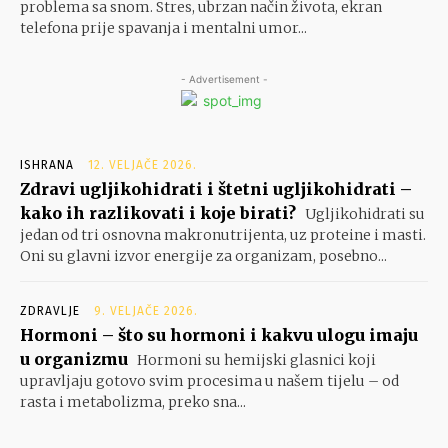
problema sa snom. Stres, ubrzan način života, ekran
telefona prije spavanja i mentalni umor...
- Advertisement -
ISHRANA
12. VELJAČE 2026.
Zdravi ugljikohidrati i štetni ugljikohidrati –
kako ih razlikovati i koje birati?
Ugljikohidrati su
jedan od tri osnovna makronutrijenta, uz proteine i masti.
Oni su glavni izvor energije za organizam, posebno...
ZDRAVLJE
9. VELJAČE 2026.
Hormoni – što su hormoni i kakvu ulogu imaju
u organizmu
Hormoni su hemijski glasnici koji
upravljaju gotovo svim procesima u našem tijelu – od
rasta i metabolizma, preko sna...