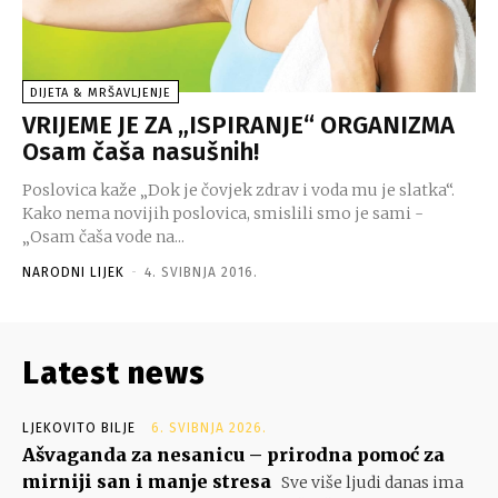
DIJETA & MRŠAVLJENJE
VRIJEME JE ZA „ISPIRANJE“ ORGANIZMA
Osam čaša nasušnih!
Poslovica kaže „Dok je čovjek zdrav i voda mu je slatka“.
Kako nema novijih poslovica, smislili smo je sami -
„Osam čaša vode na...
NARODNI LIJEK
-
4. SVIBNJA 2016.
Latest news
LJEKOVITO BILJE
6. SVIBNJA 2026.
Ašvaganda za nesanicu – prirodna pomoć za
mirniji san i manje stresa
Sve više ljudi danas ima