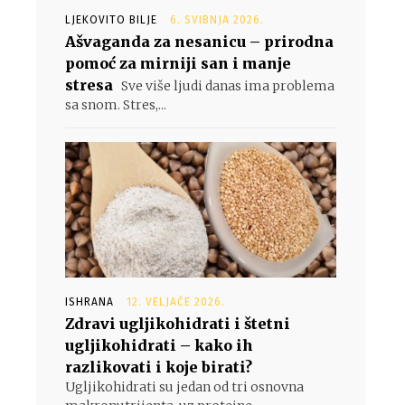
LJEKOVITO BILJE
6. SVIBNJA 2026.
Ašvaganda za nesanicu – prirodna
pomoć za mirniji san i manje
stresa
Sve više ljudi danas ima problema
sa snom. Stres,...
ISHRANA
12. VELJAČE 2026.
Zdravi ugljikohidrati i štetni
ugljikohidrati – kako ih
razlikovati i koje birati?
Ugljikohidrati su jedan od tri osnovna