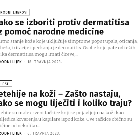
RODNI LIJEKOVI
ako se izboriti protiv dermatitisa
z pomoć narodne medicine
utno stanje kože koje uključuje simptome poput upala, oticanja,
eža, iritacije i peckanja je dermatitis. Osobe koje pate od težih
ika dermatitisa mogu imati čireve,...
RODNI LIJEK
-
18. TRAVNJA 2023.
LESTI
etehije na koži – Zašto nastaju,
ako se mogu liječiti i koliko traju?
ehije su male crveni tačkice koji se pojavljuju na koži kao
ljedica krvarenja u kapilare ispod kože. Ove tačkice obično su
ičine od nekoliko...
RODNI LIJEK
-
6. TRAVNJA 2023.