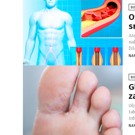
BO
O
s
At
na
žil
NA
BO
G
z
Glj
ta
inf
NA