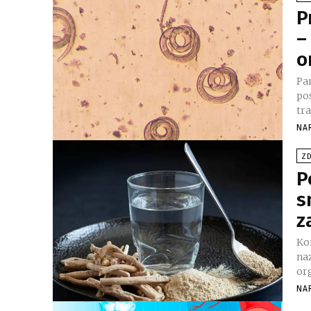
P
–
o
Pa
po
tra
NA
ZD
P
s
z
Kor
na
or
NA