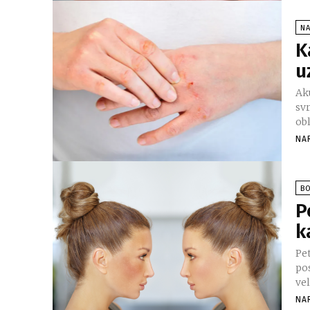
NA
K
u
Ak
svrb
obl
NA
BO
P
k
Pet
pos
vel
NA