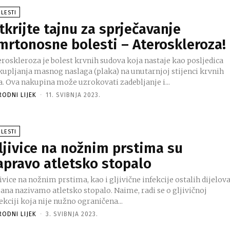
LESTI
tkrijte tajnu za sprječavanje
mrtonosne bolesti – Ateroskleroza!
eroskleroza je bolest krvnih sudova koja nastaje kao posljedica
kupljanja masnog naslaga (plaka) na unutarnjoj stijenci krvnih
a. Ova nakupina može uzrokovati zadebljanje i...
RODNI LIJEK
-
11. SVIBNJA 2023.
LESTI
ljivice na nožnim prstima su
apravo atletsko stopalo
ivice na nožnim prstima, kao i gljivične infekcije ostalih dijelov
bana nazivamo atletsko stopalo. Naime, radi se o gljivičnoj
ekciji koja nije nužno ograničena...
RODNI LIJEK
-
3. SVIBNJA 2023.