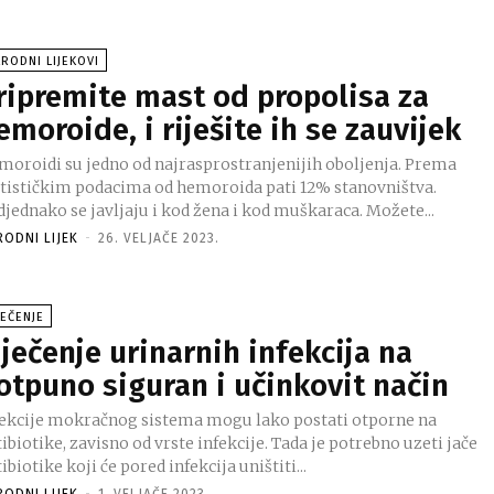
RODNI LIJEKOVI
ripremite mast od propolisa za
emoroide, i riješite ih se zauvijek
moroidi su jedno od najrasprostranjenijih oboljenja. Prema
atističkim podacima od hemoroida pati 12% stanovništva.
jednako se javljaju i kod žena i kod muškaraca. Možete...
RODNI LIJEK
-
26. VELJAČE 2023.
JEČENJE
iječenje urinarnih infekcija na
otpuno siguran i učinkovit način
fekcije mokračnog sistema mogu lako postati otporne na
ibiotike, zavisno od vrste infekcije. Tada je potrebno uzeti jače
ibiotike koji će pored infekcija uništiti...