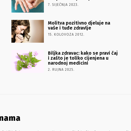
7. SIJEČNJA 2023.
Molitva pozitivno djeluje na
vaše i tuđe zdravlje
15. KOLOVOZA 2012.
Biljka zdravac: kako se pravi čaj
i zašto je toliko cijenjena u
narodnoj medicini
2. RUJNA 2025.
 nama