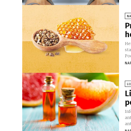
NA
P
h
He
st
Pod
NA
LI
L
p
In
ant
ant