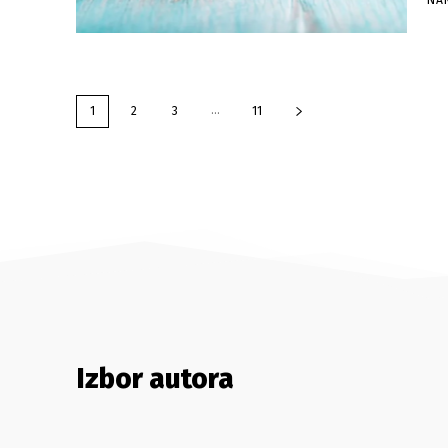
NA
...
1
2
3
11
Izbor autora