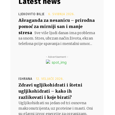
Latest news
LJEKOVITO BILJE
6. SVIBNJA 2026.
Ašvaganda za nesanicu – prirodna
pomoć za mirniji san i manje
stresa
Sve više ljudi danas ima problema
sa snom. Stres, ubrzan način života, ekran
telefona prije spavanja i mentalni umor...
- Advertisement -
ISHRANA
12. VELJAČE 2026.
Zdravi ugljikohidrati i štetni
ugljikohidrati – kako ih
razlikovati i koje birati?
Ugljikohidrati su jedan od tri osnovna
makronutrijenta, uz proteine i masti. Oni
su glavni izvor energije za organizam,