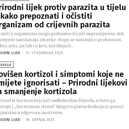
rirodni lijek protiv parazita u tijelu
 kako prepoznati i očistiti
rganizam od crijevnih parazita
raziti u organizmu mogu godinama živjeti neprimijećeni, dok
stepeno narušavaju zdravlje. Mogu se nastaniti u probavnom
ktu, jetri, pa čak i u krvi, uzrokujući...
RODNI LIJEK
-
11. STUDENOGA 2025.
RAVLJE
ovišen kortizol i simptomi koje ne
mijete ignorisati – Prirodni lijekovi
a smanjenje kortizola
tizol je hormon koji luči nadbubrežna žlijezda, a često ga
zivaju i „hormonom stresa“. Njegova glavna funkcija je pomoć
ganizmu u odgovoru na stresne...
RODNI LIJEK
-
18. SRPNJA 2025.