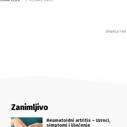
RODNI LIJEK
-
1. VELJAČE 2023.
Stranica 1 od 
Zanimljivo
Reumatoidni artritis – Uzroci,
simptomi i liječenje