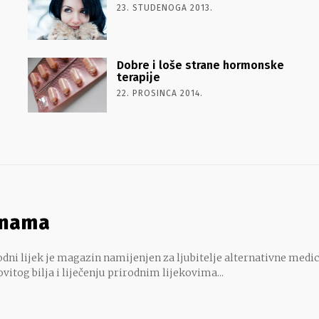
23. STUDENOGA 2013.
Dobre i loše strane hormonske
terapije
22. PROSINCA 2014.
 nama
dni lijek je magazin namijenjen za ljubitelje alternativne medic
ovitog bilja i liječenju prirodnim lijekovima...