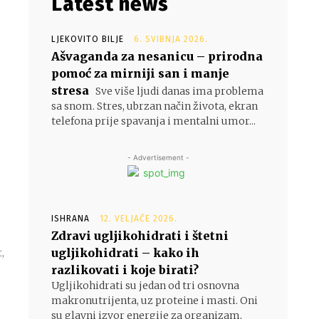
Latest news
LJEKOVITO BILJE
6. SVIBNJA 2026.
Ašvaganda za nesanicu – prirodna
pomoć za mirniji san i manje
stresa
Sve više ljudi danas ima problema
sa snom. Stres, ubrzan način života, ekran
telefona prije spavanja i mentalni umor...
- Advertisement -
ISHRANA
12. VELJAČE 2026.
Zdravi ugljikohidrati i štetni
ugljikohidrati – kako ih
,
razlikovati i koje birati?
Ugljikohidrati su jedan od tri osnovna
makronutrijenta, uz proteine i masti. Oni
su glavni izvor energije za organizam,