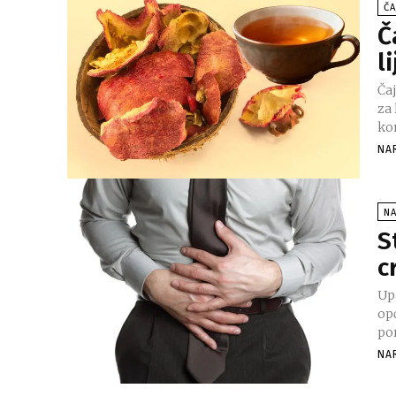
ČA
Č
l
Čaj
za
kon
NA
NA
S
c
Upa
opć
po
NA