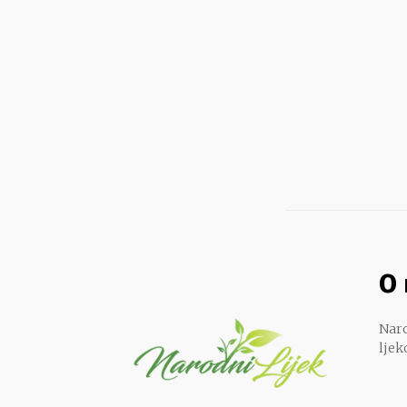
O
Naro
ljek