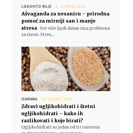
LJEKOVITO BILJE
6. SVIBNJA 2026.
Ašvaganda za nesanicu – prirodna
pomoć za mirniji san i manje
stresa
Sve više ljudi danas ima problema
sa snom. Stres,...
ISHRANA
12. VELJAČE 2026.
Zdravi ugljikohidrati i štetni
ugljikohidrati – kako ih
razlikovati i koje birati?
Ugljikohidrati su jedan od tri osnovna