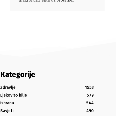
makronutrijenta, uz proteine...
Kategorije
Zdravlje
1553
Ljekovito bilje
579
Ishrana
544
Savjeti
490