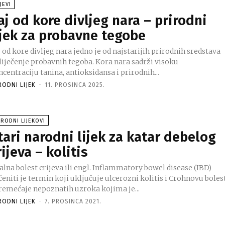
JEVI
aj od kore divljeg nara – prirodni
ijek za probavne tegobe
 od kore divljeg nara jedno je od najstarijih prirodnih sredstava
 liječenje probavnih tegoba. Kora nara sadrži visoku
centraciju tanina, antioksidansa i prirodnih...
RODNI LIJEK
-
11. PROSINCA 2025.
RODNI LIJEKOVI
tari narodni lijek za katar debelog
rijeva – kolitis
lna bolest crijeva ili engl. Inflammatory bowel disease (IBD)
eniti je termin koji uključuje ulcerozni kolitis i Crohnovu bolest
remećaje nepoznatih uzroka kojima je...
RODNI LIJEK
-
7. PROSINCA 2021.