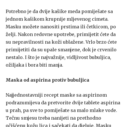
Potrebno je da dvije kašike meda pomiješate sa
jednom kašikom krupnije mljevenog cimeta.
Masku možete nanositi prstima ili četkicom, po
želji. Nakon redovne upotrebe, primijetit ćete da
su nepravilnosti na koži ublažene. Vrlo brzo ćete
primijetiti da su upale smanjene, dok je crvenilo
nestalo. I što je najvažnije, vidljivost bubuljica,
ožiljaka i bora biti manja.
Maska od aspirina protiv bubuljica
Najjednostavniji recept maske sa aspirinom
podrazumijeva da pretvorite dvije tablete aspirina
u prah, pa sve to pomiješate sa malo mlake vode.
Tečnu smjesu treba nanijeti na prethodno
očišćenu kožu lica i sačekati da djeluje. Masku