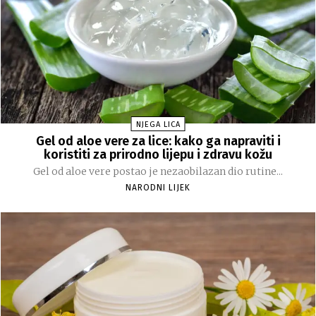
NJEGA LICA
Gel od aloe vere za lice: kako ga napraviti i
koristiti za prirodno lijepu i zdravu kožu
Gel od aloe vere postao je nezaobilazan dio rutine...
NARODNI LIJEK