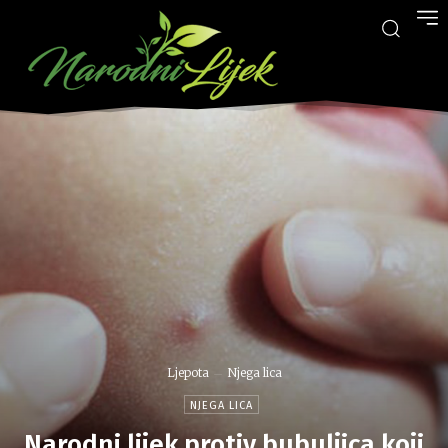
Ljepota
Njega lica
NJEGA LICA
Narodni lijek protiv bubuljica koji