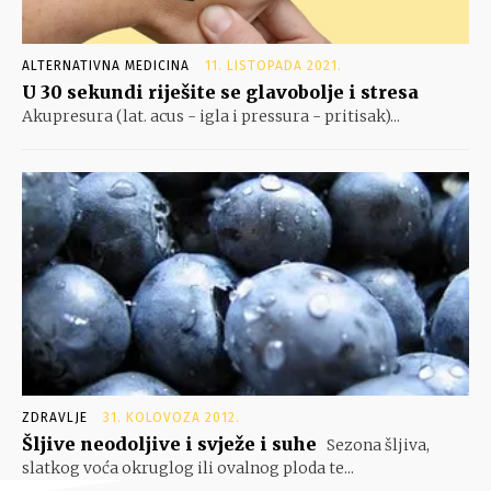
ALTERNATIVNA MEDICINA
11. LISTOPADA 2021.
U 30 sekundi riješite se glavobolje i stresa
Akupresura (lat. acus - igla i pressura - pritisak)...
ZDRAVLJE
31. KOLOVOZA 2012.
Šljive neodoljive i svježe i suhe
Sezona šljiva,
slatkog voća okruglog ili ovalnog ploda te...