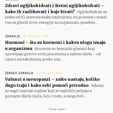
Zdravi ugljikohidrati i štetni ugljikohidrati –
kako ih razlikovati i koje birati?
Ugljikohidrati su
jedan od tri osnovna makronutrijenta, uz proteine i masti.
Oni su glavni izvor energije za organizam, posebno...
ZDRAVLJE
9. VELJAČE 2026.
Hormoni – što su hormoni i kakvu ulogu imaju
u organizmu
Hormoni su hemijski glasnici koji
upravljaju gotovo svim procesima u našem tijelu – od
rasta i metabolizma, preko sna...
ŽENSKO ZDRAVLJE
5. VELJAČE 2026.
Valunzi u menopauzi – zašto nastaju, koliko
dugo traju i kako sebi pomoći prirodno
Valunzi
su nagli osjećaji topline koji se najčešće javljaju u
gornjem dijelu tijela, licu i vratu, a mogu biti...
- Google oglasi -