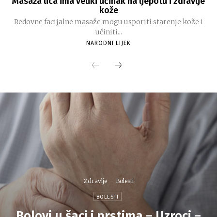
Masaža lica ima veliki učinak na ljepotu i zdravlje
kože
Redovne facijalne masaže mogu usporiti starenje kože i
učiniti...
NARODNI LIJEK