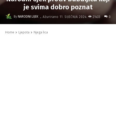
je svima dobro poznat
-
By
NARODNI LIJEK
21433
Ažurirano
11. SIJEČNJA 2024.
0
Home
Ljepota
Njega lica