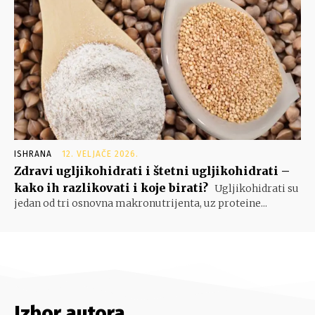
ISHRANA
12. VELJAČE 2026.
Zdravi ugljikohidrati i štetni ugljikohidrati –
kako ih razlikovati i koje birati?
Ugljikohidrati su
jedan od tri osnovna makronutrijenta, uz proteine...
Izbor autora