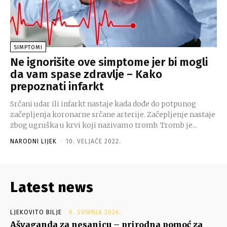
SIMPTOMI
Ne ignorišite ove simptome jer bi mogli
da vam spase zdravlje – Kako
prepoznati infarkt
Srčani udar ili infarkt nastaje kada dođe do potpunog
začepljenja koronarne srčane arterije. Začepljenje nastaje
zbog ugruška u krvi koji nazivamo tromb. Tromb je...
NARODNI LIJEK
-
10. VELJAČE 2022.
Latest news
LJEKOVITO BILJE
6. SVIBNJA 2026.
Ašvaganda za nesanicu – prirodna pomoć za