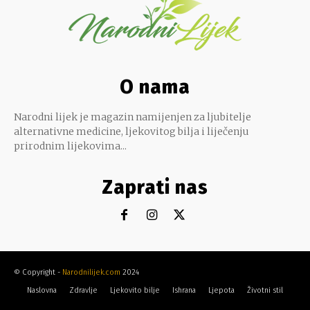
O nama
Narodni lijek je magazin namijenjen za ljubitelje
alternativne medicine, ljekovitog bilja i liječenju
prirodnim lijekovima...
Zaprati nas
© Copyright -
Narodnilijek.com
2024
Naslovna
Zdravlje
Ljekovito bilje
Ishrana
Ljepota
Životni stil