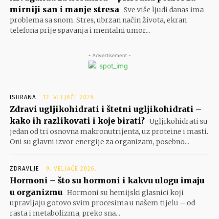
mirniji san i manje stresa
Sve više ljudi danas ima
problema sa snom. Stres, ubrzan način života, ekran
telefona prije spavanja i mentalni umor...
- Advertisement -
ISHRANA
12. VELJAČE 2026.
Zdravi ugljikohidrati i štetni ugljikohidrati –
kako ih razlikovati i koje birati?
Ugljikohidrati su
jedan od tri osnovna makronutrijenta, uz proteine i masti.
Oni su glavni izvor energije za organizam, posebno...
ZDRAVLJE
9. VELJAČE 2026.
Hormoni – što su hormoni i kakvu ulogu imaju
u organizmu
Hormoni su hemijski glasnici koji
upravljaju gotovo svim procesima u našem tijelu – od
rasta i metabolizma, preko sna...