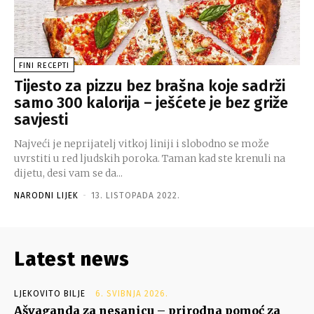
FINI RECEPTI
Tijesto za pizzu bez brašna koje sadrži
samo 300 kalorija – ješćete je bez griže
savjesti
Najveći je neprijatelj vitkoj liniji i slobodno se može
uvrstiti u red ljudskih poroka. Taman kad ste krenuli na
dijetu, desi vam se da...
NARODNI LIJEK
-
13. LISTOPADA 2022.
Latest news
LJEKOVITO BILJE
6. SVIBNJA 2026.
Ašvaganda za nesanicu – prirodna pomoć za