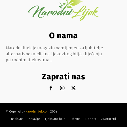
O nama
Narodni lijek je magazin namijenjen za ljubitelje
alternativne medicine, ljekovitog bilja i liječenju
prirodnim lijekovima...
Zaprati nas
© Copyright -
Narodnilijek.com
2024
Naslovna
Zdravlje
Ljekovito bilje
Ishrana
Ljepota
Životni stil