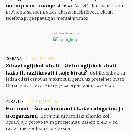
mirniji san i manje stresa
Sve više ljudi danas ima
problema sa snom. Stres, ubrzan način života, ekran
telefona prije spavanja i mentalni umor...
- Advertisement -
ISHRANA
12. VELJAČE 2026.
Zdravi ugljikohidrati i štetni ugljikohidrati –
kako ih razlikovati i koje birati?
Ugljikohidrati su
jedan od tri osnovna makronutrijenta, uz proteine i masti.
Oni su glavni izvor energije za organizam, posebno...
ZDRAVLJE
9. VELJAČE 2026.
Hormoni – što su hormoni i kakvu ulogu imaju
u organizmu
Hormoni su hemijski glasnici koji
upravljaju gotovo svim procesima u našem tijelu – od
rasta i metabolizma, preko sna...