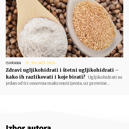
ISHRANA
12. VELJAČE 2026.
Zdravi ugljikohidrati i štetni ugljikohidrati –
kako ih razlikovati i koje birati?
Ugljikohidrati su
jedan od tri osnovna makronutrijenta, uz proteine...
Izbor autora