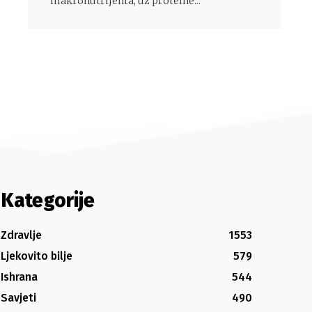
makronutrijenta, uz proteine...
Kategorije
Zdravlje
1553
Ljekovito bilje
579
Ishrana
544
Savjeti
490