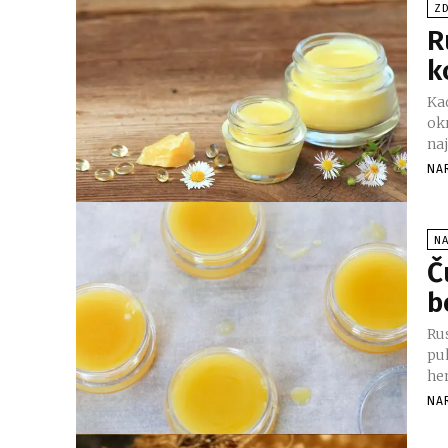
ZD
R
k
Kad
ok
na
NA
NA
Č
b
Ru
pu
hem
NA