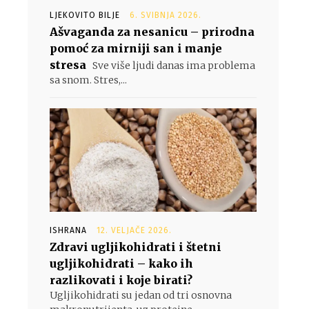
LJEKOVITO BILJE
6. SVIBNJA 2026.
Ašvaganda za nesanicu – prirodna
pomoć za mirniji san i manje
stresa
Sve više ljudi danas ima problema
sa snom. Stres,...
ISHRANA
12. VELJAČE 2026.
Zdravi ugljikohidrati i štetni
ugljikohidrati – kako ih
razlikovati i koje birati?
Ugljikohidrati su jedan od tri osnovna