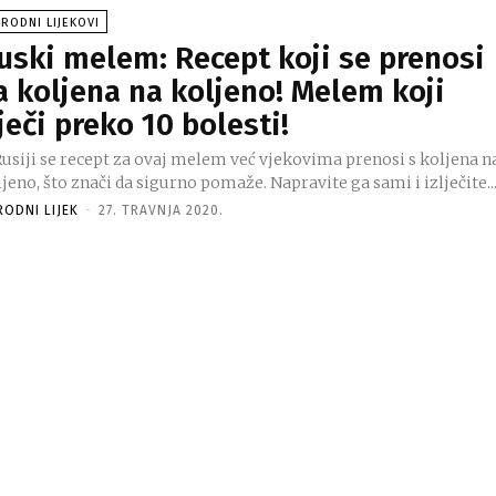
RODNI LIJEKOVI
uski melem: Recept koji se prenosi
a koljena na koljeno! Melem koji
iječi preko 10 bolesti!
Rusiji se recept za ovaj melem već vjekovima prenosi s koljena n
jeno, što znači da sigurno pomaže. Napravite ga sami i izlječite..
RODNI LIJEK
-
27. TRAVNJA 2020.