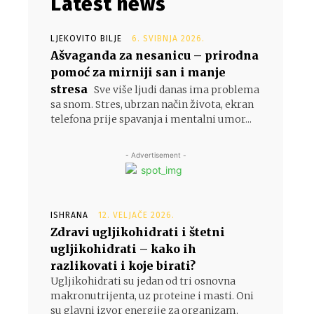
Latest news
LJEKOVITO BILJE
6. SVIBNJA 2026.
Ašvaganda za nesanicu – prirodna
pomoć za mirniji san i manje
stresa
Sve više ljudi danas ima problema
sa snom. Stres, ubrzan način života, ekran
telefona prije spavanja i mentalni umor...
- Advertisement -
ISHRANA
12. VELJAČE 2026.
Zdravi ugljikohidrati i štetni
ugljikohidrati – kako ih
razlikovati i koje birati?
Ugljikohidrati su jedan od tri osnovna
makronutrijenta, uz proteine i masti. Oni
su glavni izvor energije za organizam,