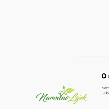
O
Naro
ljek