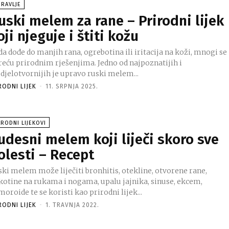
RAVLJE
uski melem za rane – Prirodni lijek
oji njeguje i štiti kožu
a dođe do manjih rana, ogrebotina ili iritacija na koži, mnogi se
reću prirodnim rješenjima. Jedno od najpoznatijih i
jdjelotvornijih je upravo ruski melem...
RODNI LIJEK
-
11. SRPNJA 2025.
RODNI LIJEKOVI
udesni melem koji liječi skoro sve
olesti – Recept
ski melem može liječiti bronhitis, otekline, otvorene rane,
kotine na rukama i nogama, upalu jajnika, sinuse, ekcem,
oroide te se koristi kao prirodni lijek...
RODNI LIJEK
-
1. TRAVNJA 2022.