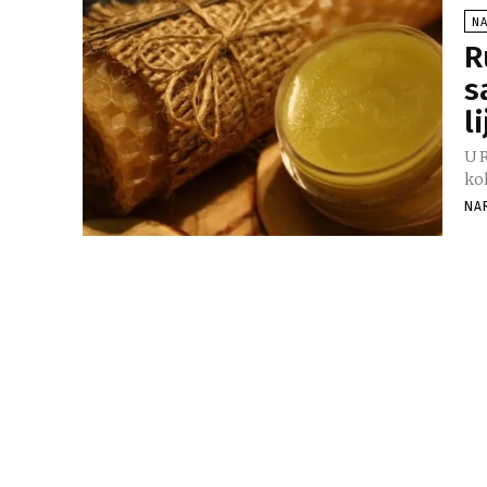
NA
R
s
l
U 
kol
NA