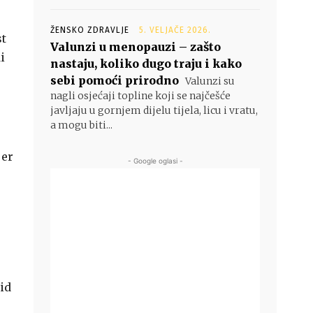
ŽENSKO ZDRAVLJE
5. VELJAČE 2026.
st
Valunzi u menopauzi – zašto
i
nastaju, koliko dugo traju i kako
sebi pomoći prirodno
Valunzi su
nagli osjećaji topline koji se najčešće
javljaju u gornjem dijelu tijela, licu i vratu,
a mogu biti...
jer
- Google oglasi -
zid