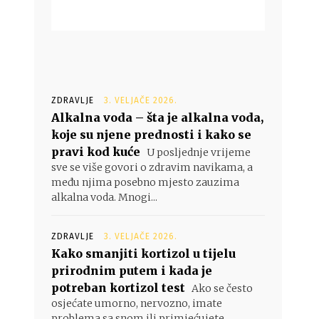
ZDRAVLJE
3. VELJAČE 2026.
Alkalna voda – šta je alkalna voda,
koje su njene prednosti i kako se
pravi kod kuće
U posljednje vrijeme
sve se više govori o zdravim navikama, a
među njima posebno mjesto zauzima
alkalna voda. Mnogi...
ZDRAVLJE
3. VELJAČE 2026.
Kako smanjiti kortizol u tijelu
prirodnim putem i kada je
potreban kortizol test
Ako se često
osjećate umorno, nervozno, imate
problema sa snom ili primjećujete