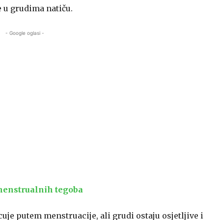
e u grudima natiču.
- Google oglasi -
 menstrualnih tegoba
cuje putem menstruacije, ali grudi ostaju osjetljive i