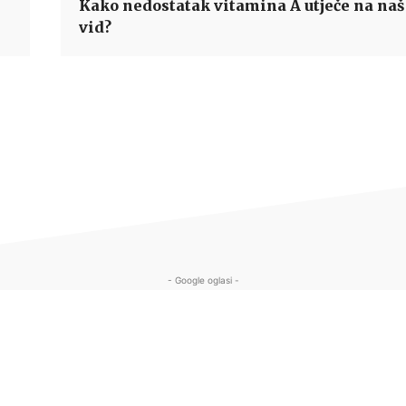
Kako nedostatak vitamina A utječe na naš
vid?
- Google oglasi -