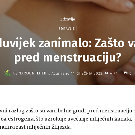
Zdravlje
ZDRAVLJE
duvijek zanimalo: Zašto v
pred menstruaciju?
-
By
NARODNI LIJEK
4177
Ažurirano
11. SIJEČNJA 2022.
0
avni razlog zašto su vam bolne grudi pred menstruaciju 
voa estrogena
, što uzrokuje uvećanje mliječnih kanala,
mulira rast mliječnih žlijezda.