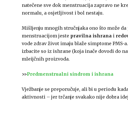
natečene sve dok menstruacija zapravo ne kren
normalu, a osjetljivost i bol nestaju.
Mišljenju mnogih stručnjaka ono što može d
menstruacijom jeste
pravilna ishrana
i
redo
vode zdrav život imaju blaže simptome PMS-a.
izbacite so iz ishrane (koja inače dovodi do na
mleijčnih proizvoda.
>>
Predmenstrualni sindrom i ishrana
Vježbanje se preporučuje, ali bi u periodu kada
aktivnosti – jer trčanje svakako nije dobra idej