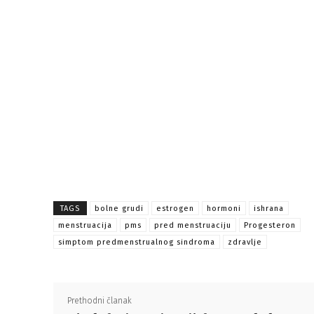
TAGS
bolne grudi
estrogen
hormoni
ishrana
menstruacija
pms
pred menstruaciju
Progesteron
simptom predmenstrualnog sindroma
zdravlje
Prethodni članak