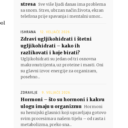
stresa
Sve više ljudi danas ima problema
sa snom. Stres, ubrzan način života, ekran
telefona prije spavanja i mentalni umor...
bol
ISHRANA
12. VELJAČE 2026.
Zdravi ugljikohidrati i štetni
ugljikohidrati – kako ih
razlikovati i koje birati?
Ugljikohidrati su jedan od tri osnovna
makronutrijenta, uz proteine i masti. Oni
su glavni izvor energije za organizam,
posebno...
ZDRAVLJE
9. VELJAČE 2026.
Hormoni – što su hormoni i kakvu
ulogu imaju u organizmu
Hormoni
su hemijski glasnici koji upravljaju gotovo
svim procesima u našem tijelu – od rasta i
metabolizma, preko sna...