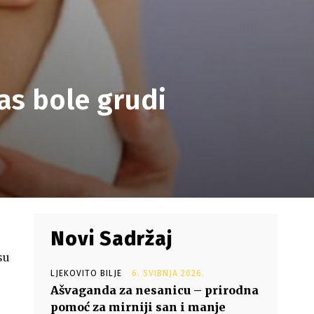
as bole grudi
Novi Sadržaj
su
LJEKOVITO BILJE
6. SVIBNJA 2026.
Ašvaganda za nesanicu – prirodna
pomoć za mirniji san i manje