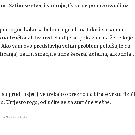
e. Zatim se stvari smiruju, tkivo se ponovo svodi na
a pomogne kako sa bolom u grudima tako i sa samom
vna fizička aktivnost
. Studije su pokazale da žene koje
 Ako vam ovo predstavlja veliki problem pokušajte da
ticanja), zatim smanjite unos šećera, kofeina, alkohola i
 su grudi osjetljive trebalo oprezno da birate vrstu fizič
a. Umjesto toga, odlučite se za statične vježbe.
- Google oglasi -