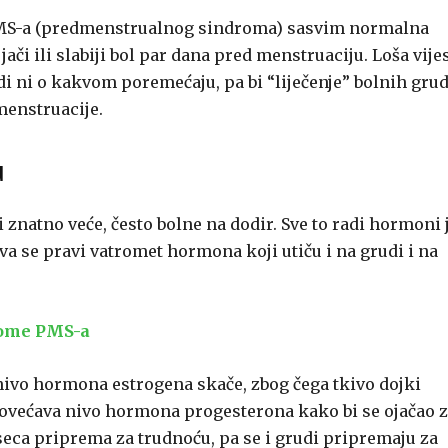
m PMS-a (predmenstrualnog sindroma) sasvim normalna
jači ili slabiji bol par dana pred menstruaciju. Loša vije
di ni o kakvom poremećaju, pa bi “liječenje” bolnih grud
menstruacije.
u
i znatno veće, često bolne na dodir. Sve to radi hormoni 
 se pravi vatromet hormona koji utiču i na grudi i na
tome PMS-a
ivo hormona estrogena skače, zbog čega tkivo dojki
lo povećava nivo hormona progesterona kako bi se ojačao 
eca priprema za trudnoću, pa se i grudi pripremaju za