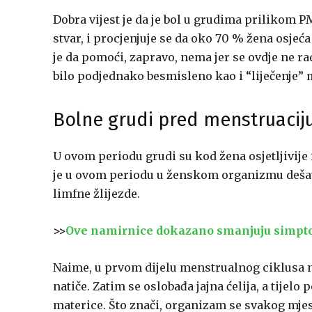
Dobra vijest je da je bol u grudima priliko
stvar, i procjenjuje se da oko 70 % žena osjeća 
je da pomoći, zapravo, nema jer se ovdje ne ra
bilo podjednako besmisleno kao i “liječenje” 
Bolne grudi pred menstruacij
U ovom periodu grudi su kod žena osjetljivije 
je u ovom periodu u ženskom organizmu dešava
limfne žlijezde.
>>
Ove namirnice dokazano smanjuju simp
Naime, u prvom dijelu menstrualnog ciklusa n
natiče. Zatim se oslobađa jajna ćelija, a tije
materice. Što znači, organizam se svakog mjes