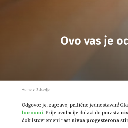
Ovo vas je o
Home
Zdravlje
Odgovor je, zapravo, prilično jednostavan! Gl
hormoni
. Prije ovulacije dolazi do porasta
ni
dok istovremeni rast
nivoa progesterona
sti