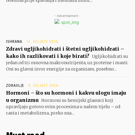
telefona prije spavanja i mentalni umor...
- Advertisement -
ISHRANA
12. VELJAČE 2026.
Zdravi ugljikohidrati i štetni ugljikohidrati –
kako ih razlikovati i koje birati?
Ugljikohidrati su
jedan od tri osnovna makronutrijenta, uz proteine i masti.
Oni su glavni izvor energije za organizam, posebno...
ZDRAVLJE
9. VELJAČE 2026.
Hormoni – što su hormoni i kakvu ulogu imaju
u organizmu
Hormoni su hemijski glasnici koji
upravljaju gotovo svim procesima u našem tijelu – od
rasta i metabolizma, preko sna...