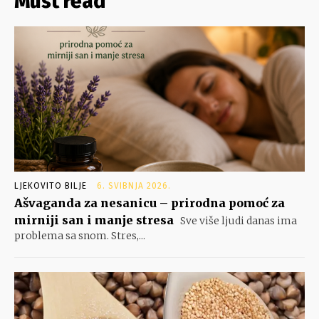
Must read
LJEKOVITO BILJE
6. SVIBNJA 2026.
Ašvaganda za nesanicu – prirodna pomoć za
mirniji san i manje stresa
Sve više ljudi danas ima
problema sa snom. Stres,...