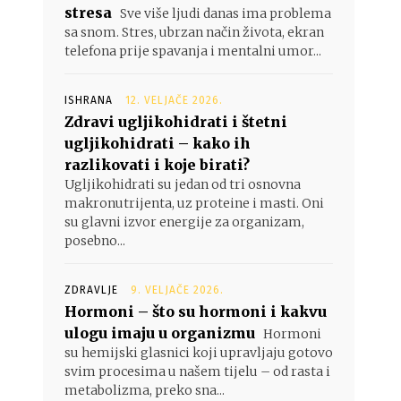
stresa
Sve više ljudi danas ima problema
sa snom. Stres, ubrzan način života, ekran
telefona prije spavanja i mentalni umor...
ISHRANA
12. VELJAČE 2026.
Zdravi ugljikohidrati i štetni
ugljikohidrati – kako ih
razlikovati i koje birati?
Ugljikohidrati su jedan od tri osnovna
makronutrijenta, uz proteine i masti. Oni
su glavni izvor energije za organizam,
posebno...
ZDRAVLJE
9. VELJAČE 2026.
Hormoni – što su hormoni i kakvu
ulogu imaju u organizmu
Hormoni
su hemijski glasnici koji upravljaju gotovo
svim procesima u našem tijelu – od rasta i
metabolizma, preko sna...