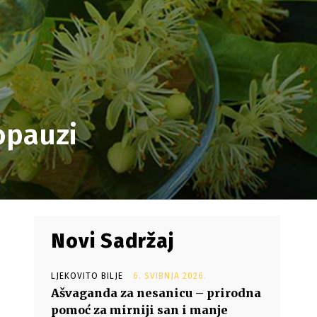
opauzi
Novi Sadržaj
LJEKOVITO BILJE
6. SVIBNJA 2026.
e
Ašvaganda za nesanicu – prirodna
pomoć za mirniji san i manje