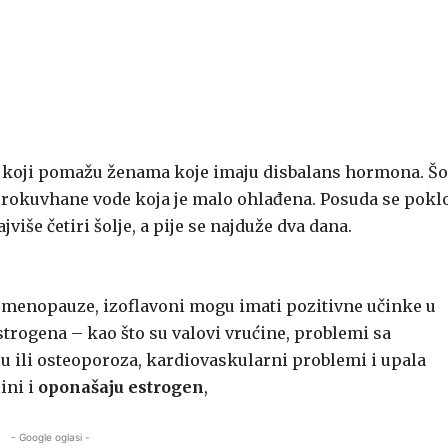
 koji pomažu ženama koje imaju disbalans hormona. Šo
 prokuvhane vode koja je malo ohlađena. Posuda se pokl
više četiri šolje, a pije se najduže dva dana.
menopauze, izoflavoni mogu imati pozitivne učinke u
rogena – kao što su valovi vrućine, problemi sa
ju ili osteoporoza, kardiovaskularni problemi i upala
ini i
oponašaju estrogen
,
- Google oglasi -