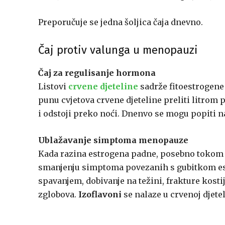
Preporučuje se jedna šoljica čaja dnevno.
Čaj protiv valunga u menopauzi
Čaj za regulisanje hormona
Listovi
crvene djeteline
sadrže fitoestrogene
punu cvjetova crvene djeteline preliti litrom
i odstoji preko noći. Dnenvo se mogu popiti naj
Ublažavanje simptoma menopauze
Kada razina estrogena padne, posebno tokom 
smanjenju simptoma povezanih s gubitkom est
spavanjem, dobivanje na težini, frakture kosti
zglobova.
Izoflavoni
se nalaze u crvenoj djetel