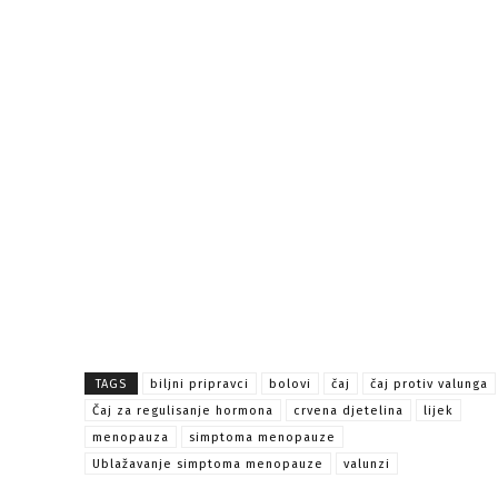
TAGS
biljni pripravci
bolovi
čaj
čaj protiv valunga
Čaj za regulisanje hormona
crvena djetelina
lijek
menopauza
simptoma menopauze
Ublažavanje simptoma menopauze
valunzi