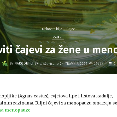
Ljekovito bilje
Čajevi
ČAJEVI
viti čajevi za žene u men
-
By
NARODNI LIJEK
26887
Ažurirano
24. TRAVNJA 2022.
2
opljike (Agnus castus), cvjetova lipe i listova kadulje,
lnim razinama. Biljni čajevi za menopauzu smatraju s
ma menopauze
.