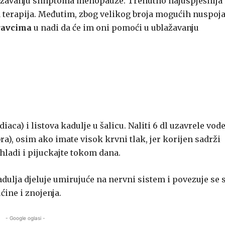
 ublažavanju simptoma menopauze. Trenutno najuspješnija
terapija. Međutim, zbog velikog broja mogućih nuspoj
ravcima
u nadi da će im oni pomoći u ublažavanju
iaca) i listova kadulje u šalicu. Naliti 6 dl uzavrele vode
a), osim ako imate visok krvni tlak, jer korijen sadrži
ohladi i pijuckajte tokom dana.
dulja djeluje umirujuće na nervni sistem i povezuje se 
ine i znojenja.
- Google oglasi -