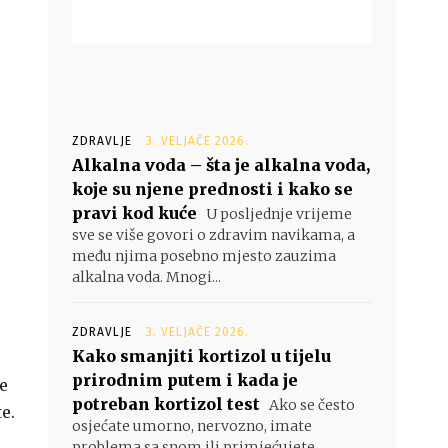
ZDRAVLJE
3. VELJAČE 2026.
Alkalna voda – šta je alkalna voda,
koje su njene prednosti i kako se
pravi kod kuće
U posljednje vrijeme
sve se više govori o zdravim navikama, a
među njima posebno mjesto zauzima
alkalna voda. Mnogi...
ZDRAVLJE
3. VELJAČE 2026.
Kako smanjiti kortizol u tijelu
prirodnim putem i kada je
ce
potreban kortizol test
Ako se često
e.
osjećate umorno, nervozno, imate
problema sa snom ili primjećujete