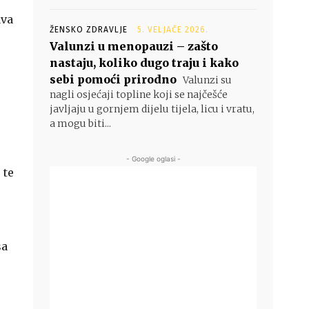
ava
ŽENSKO ZDRAVLJE
5. VELJAČE 2026.
Valunzi u menopauzi – zašto
nastaju, koliko dugo traju i kako
sebi pomoći prirodno
Valunzi su
nagli osjećaji topline koji se najčešće
javljaju u gornjem dijelu tijela, licu i vratu,
a mogu biti...
- Google oglasi -
 te
sa