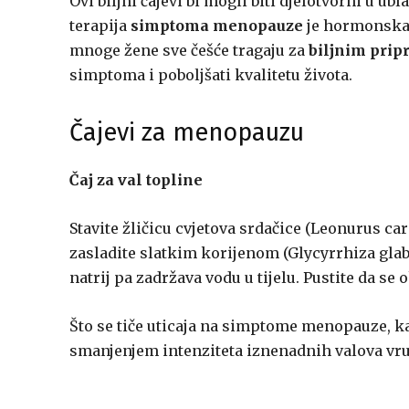
Ovi biljni čajevi bi mogli biti djelotvorni u
terapija
simptoma menopauze
je hormonska 
mnoge žene sve češće tragaju za
biljnim prip
simptoma i poboljšati kvalitetu života.
Čajevi za menopauzu
Čaj za val topline
Stavite žličicu cvjetova srdačice (Leonurus card
zasladite slatkim korijenom (Glycyrrhiza glabr
natrij pa zadržava vodu u tijelu. Pustite da se 
Što se tiče uticaja na simptome menopauze, ka
smanjenjem intenziteta iznenadnih valova vruć