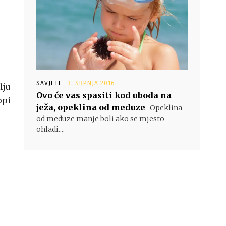
SAVJETI
3. SRPNJA 2016.
lju
Ovo će vas spasiti kod uboda na
opi
ježa, opeklina od meduze
Opeklina
od meduze manje boli ako se mjesto
ohladi....