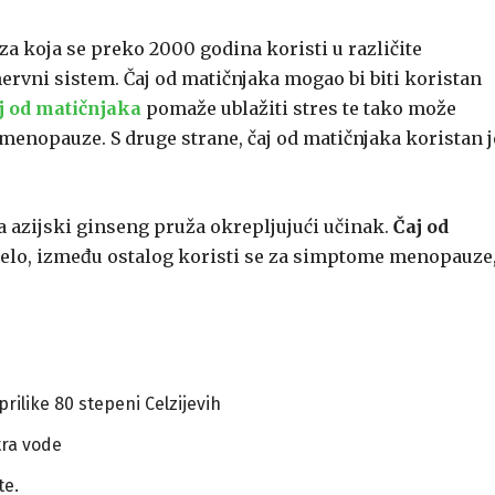
a za koja se preko 2000 godina koristi u različite
ervni sistem. Čaj od matičnjaka mogao bi biti koristan
j od matičnjaka
pomaže ublažiti stres te tako može
opauze. S druge strane, čaj od matičnjaka koristan j
a azijski ginseng pruža okrepljujući učinak.
Čaj od
jelo, između ostalog koristi se za simptome menopauze
prilike 80 stepeni Celzijevih
itra vode
te.