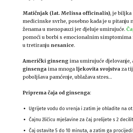
Matičnjak (lat. Melissa officinalis)
, je biljk
medicinske svrhe, posebno kada je u pitanju n
ženama u menopauzi jer djeluje umirujuće.
Ča
pomoći u borbi s emocionalnim simptomima men
u tretiranju
nesanice
.
Američki ginseng
ima umirujuće djelovanje, 
ginsenga
ima mnoga
ljekovita svojstva
za ti
poboljšava pamćenje, ublažava stres…
Priprema čaja od ginsenga
:
Ugrijete vodu do vrenja i zatim je ohladite na ot
Čajnu žličicu mješavine za čaj prelijete s 2 decil
Čaj ostavite 5 do 10 minuta, a zatim ga procijedi