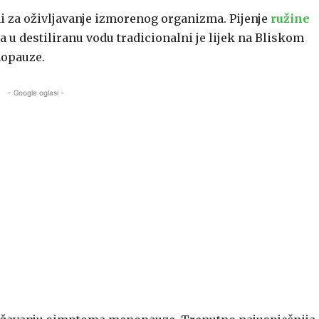
sni za oživljavanje izmorenog organizma. Pijenje
ružine
a u destiliranu vodu tradicionalni je lijek na Bliskom
nopauze.
- Google oglasi -