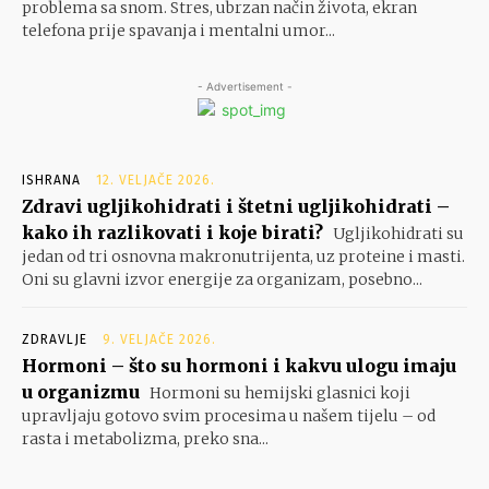
problema sa snom. Stres, ubrzan način života, ekran
telefona prije spavanja i mentalni umor...
- Advertisement -
ISHRANA
12. VELJAČE 2026.
Zdravi ugljikohidrati i štetni ugljikohidrati –
kako ih razlikovati i koje birati?
Ugljikohidrati su
jedan od tri osnovna makronutrijenta, uz proteine i masti.
Oni su glavni izvor energije za organizam, posebno...
ZDRAVLJE
9. VELJAČE 2026.
Hormoni – što su hormoni i kakvu ulogu imaju
u organizmu
Hormoni su hemijski glasnici koji
upravljaju gotovo svim procesima u našem tijelu – od
rasta i metabolizma, preko sna...