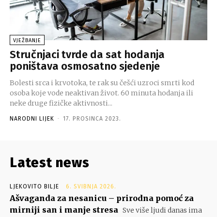
VJEŽBANJE
Stručnjaci tvrde da sat hodanja
poništava osmosatno sjedenje
Bolesti srca i krvotoka, te rak su češći uzroci smrti kod
osoba koje vode neaktivan život. 60 minuta hodanja ili
neke druge fizičke aktivnosti...
NARODNI LIJEK
-
17. PROSINCA 2023.
Latest news
LJEKOVITO BILJE
6. SVIBNJA 2026.
Ašvaganda za nesanicu – prirodna pomoć za
mirniji san i manje stresa
Sve više ljudi danas ima