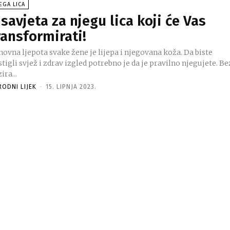
EGA LICA
 savjeta za njegu lica koji će Vas
ransformirati!
ovna ljepota svake žene je lijepa i njegovana koža. Da biste
tigli svjež i zdrav izgled potrebno je da je pravilno njegujete. Be
ira...
RODNI LIJEK
-
15. LIPNJA 2023.