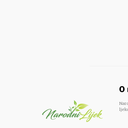
O
Naro
ljek