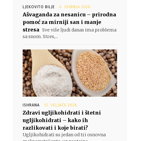
LJEKOVITO BILJE
6. SVIBNJA 2026.
Ašvaganda za nesanicu – prirodna
pomoć za mirniji san i manje
stresa
Sve više ljudi danas ima problema
sa snom. Stres,...
ISHRANA
12. VELJAČE 2026.
Zdravi ugljikohidrati i štetni
ugljikohidrati – kako ih
razlikovati i koje birati?
Ugljikohidrati su jedan od tri osnovna