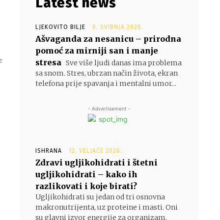
Latest news
LJEKOVITO BILJE
6. SVIBNJA 2026.
Ašvaganda za nesanicu – prirodna
pomoć za mirniji san i manje
z
stresa
Sve više ljudi danas ima problema
sa snom. Stres, ubrzan način života, ekran
telefona prije spavanja i mentalni umor...
- Advertisement -
ISHRANA
12. VELJAČE 2026.
Zdravi ugljikohidrati i štetni
ugljikohidrati – kako ih
razlikovati i koje birati?
Ugljikohidrati su jedan od tri osnovna
makronutrijenta, uz proteine i masti. Oni
su glavni izvor energije za organizam,