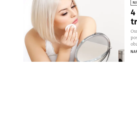
NJ
4
t
Osn
pos
obz
NA