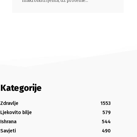
makronutrijenta, uz proteine...
Kategorije
Zdravlje
1553
Ljekovito bilje
579
Ishrana
544
Savjeti
490