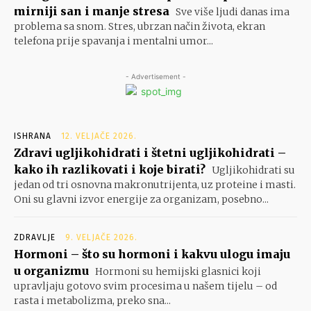
mirniji san i manje stresa
Sve više ljudi danas ima
problema sa snom. Stres, ubrzan način života, ekran
telefona prije spavanja i mentalni umor...
- Advertisement -
ISHRANA
12. VELJAČE 2026.
Zdravi ugljikohidrati i štetni ugljikohidrati –
kako ih razlikovati i koje birati?
Ugljikohidrati su
jedan od tri osnovna makronutrijenta, uz proteine i masti.
Oni su glavni izvor energije za organizam, posebno...
ZDRAVLJE
9. VELJAČE 2026.
Hormoni – što su hormoni i kakvu ulogu imaju
u organizmu
Hormoni su hemijski glasnici koji
upravljaju gotovo svim procesima u našem tijelu – od
rasta i metabolizma, preko sna...