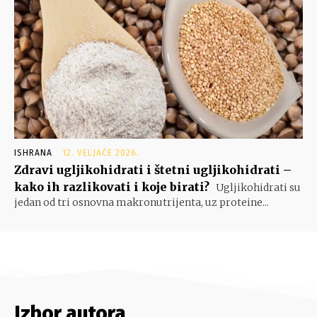
ISHRANA
12. VELJAČE 2026.
Zdravi ugljikohidrati i štetni ugljikohidrati –
kako ih razlikovati i koje birati?
Ugljikohidrati su
jedan od tri osnovna makronutrijenta, uz proteine...
Izbor autora