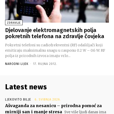
ZDRAVLJE
Djelovanje elektromagnetskih polja
pokretnih telefona na zdravlje čovjeka
Pokretni telefoni su radiofrekventni (RF) odašiljači koji
emitiraju maksimalnu snagu u rasponu 0.2 W – 0.6 W. RF
polja iz prirodnih izvora imaju vrlo...
NARODNI LIJEK
-
17. RUJNA 2012.
Latest news
LJEKOVITO BILJE
6. SVIBNJA 2026.
Ašvaganda za nesanicu – prirodna pomoć za
mirniji san i manje stresa
Sve više ljudi danas ima