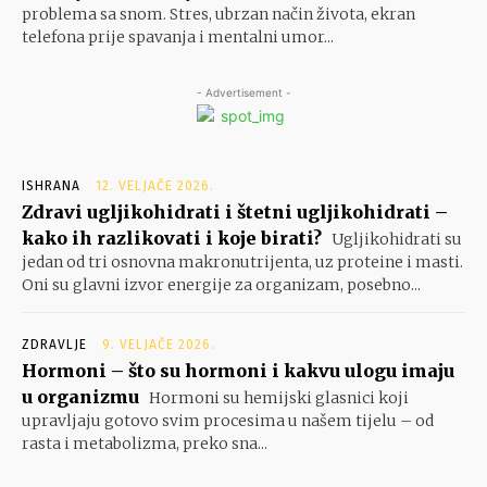
problema sa snom. Stres, ubrzan način života, ekran
telefona prije spavanja i mentalni umor...
- Advertisement -
ISHRANA
12. VELJAČE 2026.
Zdravi ugljikohidrati i štetni ugljikohidrati –
kako ih razlikovati i koje birati?
Ugljikohidrati su
jedan od tri osnovna makronutrijenta, uz proteine i masti.
Oni su glavni izvor energije za organizam, posebno...
ZDRAVLJE
9. VELJAČE 2026.
Hormoni – što su hormoni i kakvu ulogu imaju
u organizmu
Hormoni su hemijski glasnici koji
upravljaju gotovo svim procesima u našem tijelu – od
rasta i metabolizma, preko sna...