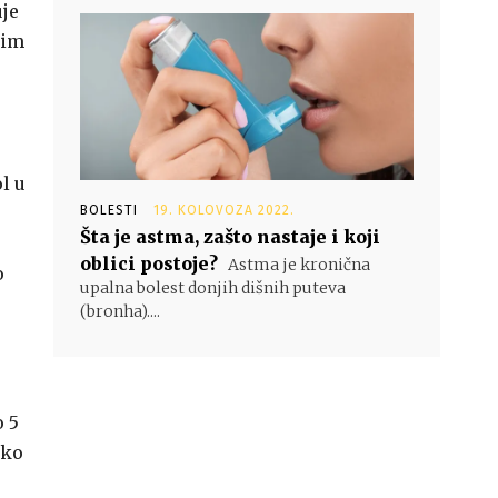
uje
ćim
l u
BOLESTI
19. KOLOVOZA 2022.
Šta je astma, zašto nastaje i koji
oblici postoje?
Astma je kronična
o
upalna bolest donjih dišnih puteva
(bronha)....
o 5
ako