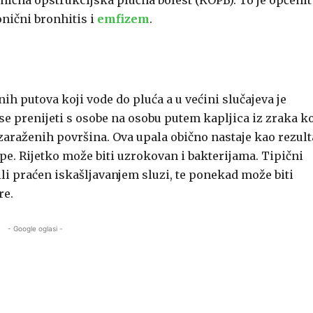
nična opstrukcijska plućna bolest (KOPB). To je općenit
onični bronhitis i
emfizem
.
ih putova koji vode do pluća a u većini slučajeva je
 se prenijeti s osobe na osobu putem kapljica iz zraka k
 zaraženih površina. Ova upala obično nastaje kao rezult
ipe. Rijetko može biti uzrokovan i bakterijama. Tipični
ili praćen iskašljavanjem sluzi, te ponekad može biti
re.
- Google oglasi -