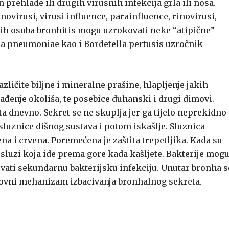
 prehlade ili drugih virusnih infekcija grla ili nosa.
novirusi, virusi influence, parainfluence, rinovirusi,
adih osoba bronhitis mogu uzrokovati neke “atipične”
 pneumoniae kao i Bordetella pertusis uzročnik
zličite biljne i mineralne prašine, hlapljenje jakih
gađenje okoliša, te posebice duhanski i drugi dimovi.
a dnevno. Sekret se ne skuplja jer ga tijelo neprekidno
 sluznice dišnog sustava i potom iskašlje. Sluznica
na i crvena. Poremećena je zaštita trepetljika. Kada su
 sluzi koja ide prema gore kada kašljete. Bakterije mog
vati sekundarnu bakterijsku infekciju. Unutar bronha s
snovni mehanizam izbacivanja bronhalnog sekreta.