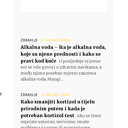
ZDRAVLJE
3. VELJAČE 2026.
Alkalna voda – šta je alkalna voda,
koje su njene prednosti i kako se
pravi kod kuće
U posljednje vrijeme
sve se više govori o zdravim navikama, a
među njima posebno mjesto zauzima
alkalna voda. Mnogi...
u
e
ZDRAVLJE
3. VELJAČE 2026.
Kako smanjiti kortizol u tijelu
prirodnim putem i kada je
potreban kortizol test
Ako se često
osjećate umorno, nervozno, imate
problema sa snom ili primjećujete