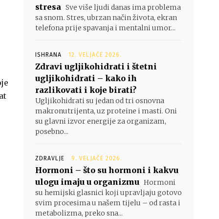
stresa
Sve više ljudi danas ima problema
sa snom. Stres, ubrzan način života, ekran
telefona prije spavanja i mentalni umor...
ISHRANA
12. VELJAČE 2026.
Zdravi ugljikohidrati i štetni
ugljikohidrati – kako ih
oje
razlikovati i koje birati?
at
Ugljikohidrati su jedan od tri osnovna
makronutrijenta, uz proteine i masti. Oni
su glavni izvor energije za organizam,
posebno...
ZDRAVLJE
9. VELJAČE 2026.
Hormoni – što su hormoni i kakvu
ulogu imaju u organizmu
Hormoni
su hemijski glasnici koji upravljaju gotovo
svim procesima u našem tijelu – od rasta i
metabolizma, preko sna...