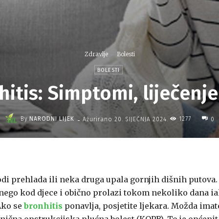
Zdravlje
Bolesti
BOLESTI
itis: Simptomi, liječenje
-
By
NARODNI LIJEK
1277
Ažurirano
20. SIJEČNJA 2024.
0
i prehlada ili neka druga upala gornjih dišnih putova.
 nego kod djece i obično prolazi tokom nekoliko dana i
 Ako se
bronhitis
ponavlja, posjetite ljekara. Možda imat