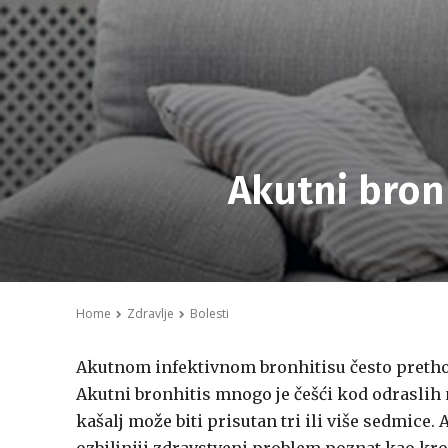
Akutni bronh
Home
Zdravlje
Bolesti
Akutnom infektivnom bronhitisu često prethod
Akutni bronhitis mnogo je češći kod odraslih
kašalj može biti prisutan tri ili više sedmice.