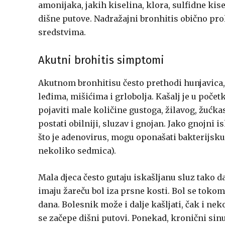
amonijaka, jakih kiselina, klora, sulfidne kise
dišne putove. Nadražajni bronhitis obično pro
sredstvima.
Akutni brohitis simptomi
Akutnom bronhitisu često prethodi hunjavica, 
leđima, mišićima i grlobolja. Kašalj je u počet
pojaviti male količine gustoga, žilavog, žućka
postati obilniji, sluzav i gnojan. Jako gnojni i
što je adenovirus, mogu oponašati bakterijsku in
nekoliko sedmica).
Mala djeca često gutaju iskašljanu sluz tako da
imaju žareču bol iza prsne kosti. Bol se toko
dana. Bolesnik može i dalje kašljati, čak i ne
se začepe dišni putovi. Ponekad, kronični sin