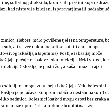
line, sulfatnog dioksida, broma, ili prašini koja nadraž
lazi kad niste više izloženi isparavanjima ili nadražuju
zimica, slabost, malo povišena tjelesna temperatura, bo
ku suh, ali se već nakon nekoliko sati ili dana mogu
sto-sivog iskašljaja (sputuma). Poslije iskašljaj može
skašljaj upućuje na bakterijsku infekciju. Neki virusi, ka
fekciju (iskašljaj je gust i žut, a kašalj može trajati
 roditelji ne mogu znati boju iskašljaja. Neki bolesnici
m kašljanja pojačava. Simptomi obično nestaju nakon 3 d
koliko sedmica. Bolesnici katkad mogu ostati bez zraka 
usitis može oponašati simptome bronhitisa, tzv.