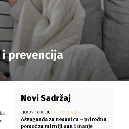
 i prevencija
Novi Sadržaj
LJEKOVITO BILJE
6. SVIBNJA 2026.
ako
Ašvaganda za nesanicu – prirodna
e
pomoć za mirniji san i manje