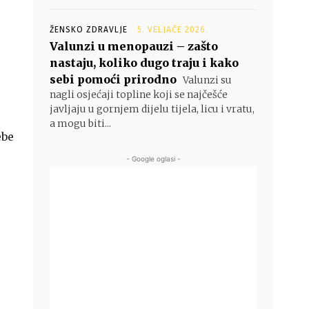
ŽENSKO ZDRAVLJE
5. VELJAČE 2026.
Valunzi u menopauzi – zašto
nastaju, koliko dugo traju i kako
sebi pomoći prirodno
Valunzi su
nagli osjećaji topline koji se najčešće
javljaju u gornjem dijelu tijela, licu i vratu,
a mogu biti...
ebe
- Google oglasi -