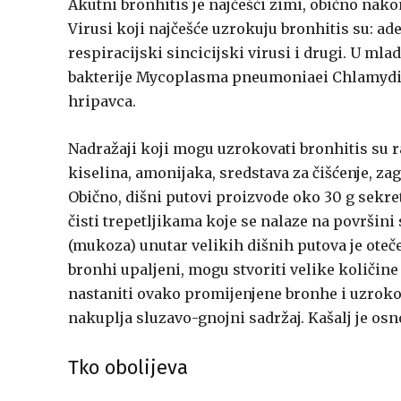
Akutni bronhitis je najčešći zimi, obično nakon
Virusi koji najčešće uzrokuju bronhitis su: ade
respiracijski sincicijski virusi i drugi. U ml
bakterije Mycoplasma pneumoniaei Chlamydia
hripavca.
Nadražaji koji mogu uzrokovati bronhitis su ra
kiselina, amonijaka, sredstava za čišćenje, za
Obično, dišni putovi proizvode oko 30 g sekret
čisti trepetljikama koje se nalaze na površini
(mukoza) unutar velikih dišnih putova je oteče
bronhi upaljeni, mogu stvoriti velike količine
nastaniti ovako promijenjene bronhe i uzroko
nakuplja sluzavo-gnojni sadržaj. Kašalj je o
Tko obolijeva