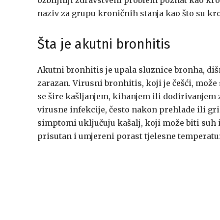
ozbiljniji zdravstveni problem poznat kao kro
naziv za grupu kroničnih stanja kao što su kr
Šta je akutni bronhitis
Akutni bronhitis je upala sluznice bronha, dišn
zarazan. Virusni bronhitis, koji je češći, može
se šire kašljanjem, kihanjem ili dodirivanjem
virusne infekcije, često nakon prehlade ili gr
simptomi uključuju kašalj, koji može biti suh 
prisutan i umjereni porast tjelesne temperatu