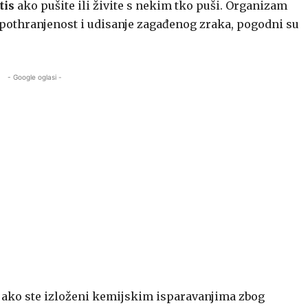
tis
ako pušite ili živite s nekim tko puši. Organizam
othranjenost i udisanje zagađenog zraka, pogodni su
- Google oglasi -
a ako ste izloženi kemijskim isparavanjima zbog