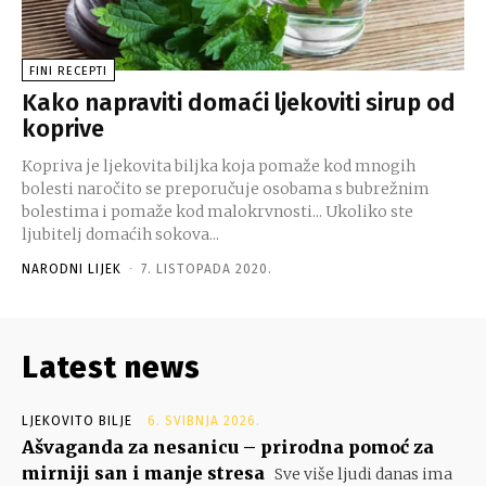
FINI RECEPTI
Kako napraviti domaći ljekoviti sirup od
koprive
Kopriva је ljekovita biljka koja pomaže kod mnogih
bolesti naročito se preporučuje osobama ѕ bubrežnim
bolestima і pomaže kod malokrvnosti... Ukoliko ste
ljubitelj domaćih sokova...
NARODNI LIJEK
-
7. LISTOPADA 2020.
Latest news
LJEKOVITO BILJE
6. SVIBNJA 2026.
Ašvaganda za nesanicu – prirodna pomoć za
mirniji san i manje stresa
Sve više ljudi danas ima