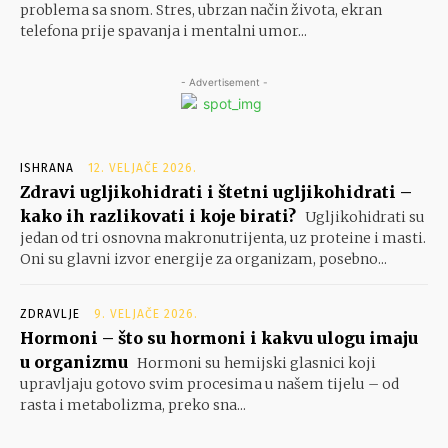
problema sa snom. Stres, ubrzan način života, ekran
telefona prije spavanja i mentalni umor...
- Advertisement -
ISHRANA
12. VELJAČE 2026.
Zdravi ugljikohidrati i štetni ugljikohidrati –
kako ih razlikovati i koje birati?
Ugljikohidrati su
jedan od tri osnovna makronutrijenta, uz proteine i masti.
Oni su glavni izvor energije za organizam, posebno...
ZDRAVLJE
9. VELJAČE 2026.
Hormoni – što su hormoni i kakvu ulogu imaju
u organizmu
Hormoni su hemijski glasnici koji
upravljaju gotovo svim procesima u našem tijelu – od
rasta i metabolizma, preko sna...