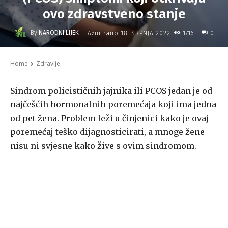
ovo zdravstveno stanje
-
By
NARODNI LIJEK
1716
Ažurirano
18. SRPNJA 2022.
0
Home
Zdravlje
Sindrom policističnih jajnika ili PCOS jedan je od
najčešćih hormonalnih poremećaja koji ima jedna
od pet žena. Problem leži u činjenici kako je ovaj
poremećaj teško dijagnosticirati, a mnoge žene
nisu ni svjesne kako žive s ovim sindromom.