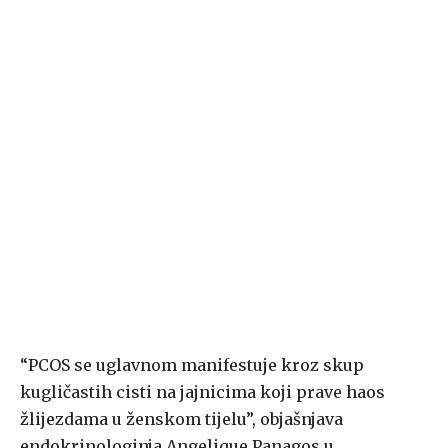
“PCOS se uglavnom manifestuje kroz skup
kugličastih cisti na jajnicima koji prave haos
žlijezdama u ženskom tijelu”, objašnjava
endokrinologinja Angelique Panagos u