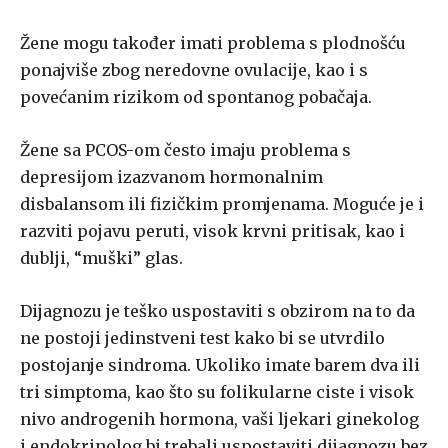
Žene mogu također imati problema s plodnošću
ponajviše zbog neredovne ovulacije, kao i s
povećanim rizikom od spontanog pobačaja.
Žene sa PCOS-om često imaju problema s
depresijom izazvanom hormonalnim
disbalansom ili fizičkim promjenama. Moguće je i
razviti pojavu peruti, visok krvni pritisak, kao i
dublji, “muški” glas.
Dijagnozu je teško uspostaviti s obzirom na to da
ne postoji jedinstveni test kako bi se utvrdilo
postojanje sindroma. Ukoliko imate barem dva ili
tri simptoma, kao što su folikularne ciste i visok
nivo androgenih hormona, vaši ljekari ginekolog
i endokrinolog bi trebali uspostaviti dijagnozu bez