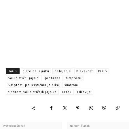
TAGS
ciste na jajniku
debljanje
Dlakavost
PCOS
polucistični jajnici
prehrana
simptomi
Simptomi policističnih jajnika
sindrom
sindrom policističnih jajnika
uzrok
zdravlje
Prethodni članak
Naredni članak