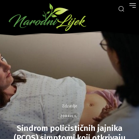
Zdravlje
ZDRAVLJE
Sindrom policističnih jajnika
(PCOS) simptomi koji otkrivaju