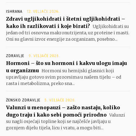
ISHRANA
12. VELJAČE 2026.
Zdravi ugljikohidrati i štetni ugljikohidrati –
kako ih razlikovati i koje birati?
Ugljikohidrati su
jedan od tri osnovna makronutrijenta, uz proteine i masti.
Oni su glavni izvor energije za organizam, posebno...
ZDRAVLJE
9. VELJAČE 2026.
Hormoni – što su hormoni i kakvu ulogu imaju
u organizmu
Hormoni su hemijski glasnici koji
upravljaju gotovo svim procesima u našem tijelu – od
rasta i metabolizma, preko sna...
ŽENSKO ZDRAVLJE
5. VELJAČE 2026.
Valunzi u menopauzi – zašto nastaju, koliko
dugo traju i kako sebi pomoći prirodno
Valunzi
su nagli osjećaji topline koji se najčešće javljaju u
gornjem dijelu tijela, licu i vratu, a mogu biti...