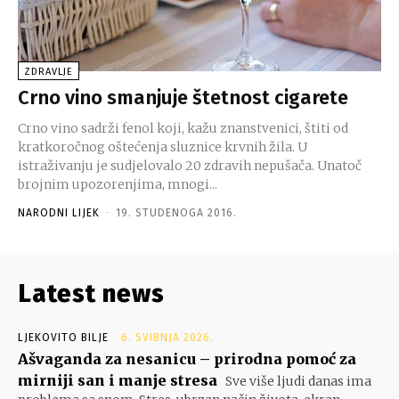
ZDRAVLJE
Crno vino smanjuje štetnost cigarete
Crno vino sadrži fenol koji, kažu znanstvenici, štiti od
kratkoročnog oštećenja sluznice krvnih žila. U
istraživanju je sudjelovalo 20 zdravih nepušača. Unatoč
brojnim upozorenjima, mnogi...
NARODNI LIJEK
-
19. STUDENOGA 2016.
Latest news
LJEKOVITO BILJE
6. SVIBNJA 2026.
Ašvaganda za nesanicu – prirodna pomoć za
mirniji san i manje stresa
Sve više ljudi danas ima