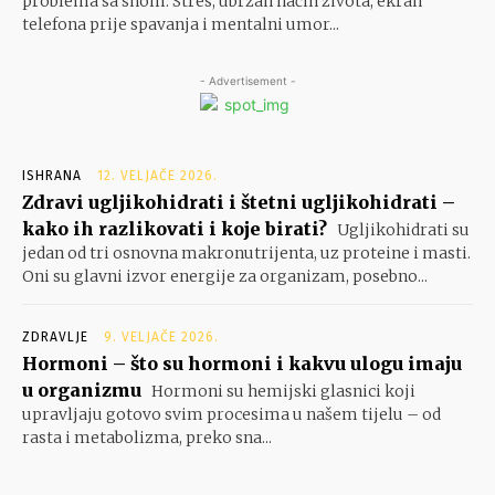
problema sa snom. Stres, ubrzan način života, ekran
telefona prije spavanja i mentalni umor...
- Advertisement -
ISHRANA
12. VELJAČE 2026.
Zdravi ugljikohidrati i štetni ugljikohidrati –
kako ih razlikovati i koje birati?
Ugljikohidrati su
jedan od tri osnovna makronutrijenta, uz proteine i masti.
Oni su glavni izvor energije za organizam, posebno...
ZDRAVLJE
9. VELJAČE 2026.
Hormoni – što su hormoni i kakvu ulogu imaju
u organizmu
Hormoni su hemijski glasnici koji
upravljaju gotovo svim procesima u našem tijelu – od
rasta i metabolizma, preko sna...