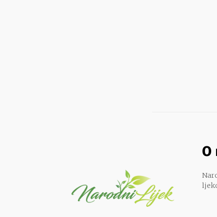
O
Naro
ljek