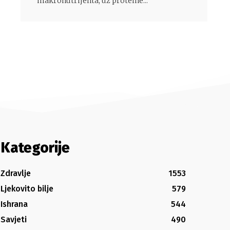
makronutrijenta, uz proteine...
Kategorije
Zdravlje
1553
Ljekovito bilje
579
Ishrana
544
Savjeti
490