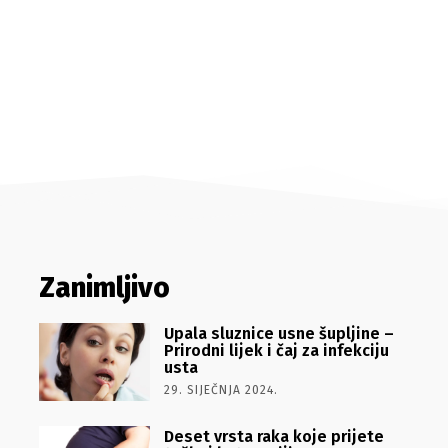
Zanimljivo
Upala sluznice usne šupljine –
Prirodni lijek i čaj za infekciju
usta
29. SIJEČNJA 2024.
Deset vrsta raka koje prijete