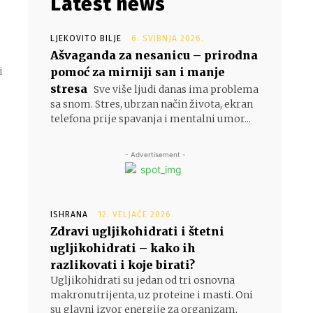
Latest news
LJEKOVITO BILJE
6. SVIBNJA 2026.
Ašvaganda za nesanicu – prirodna
pomoć za mirniji san i manje
i
stresa
Sve više ljudi danas ima problema
sa snom. Stres, ubrzan način života, ekran
telefona prije spavanja i mentalni umor...
- Advertisement -
ISHRANA
12. VELJAČE 2026.
Zdravi ugljikohidrati i štetni
ugljikohidrati – kako ih
razlikovati i koje birati?
Ugljikohidrati su jedan od tri osnovna
makronutrijenta, uz proteine i masti. Oni
su glavni izvor energije za organizam,