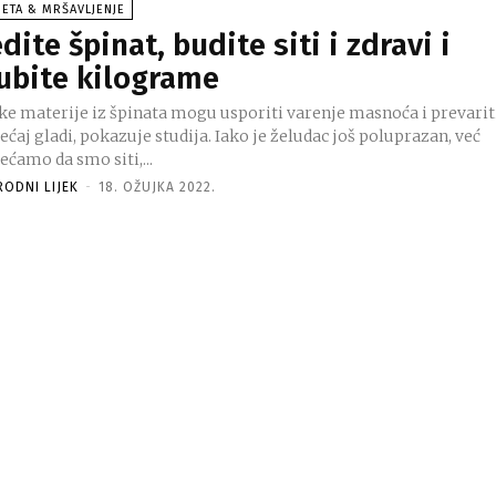
JETA & MRŠAVLJENJE
edite špinat, budite siti i zdravi i
ubite kilograme
ke materije iz špinata mogu usporiti varenje masnoća i prevarit
ećaj gladi, pokazuje studija. Iako je želudac još poluprazan, već
ećamo da smo siti,...
RODNI LIJEK
-
18. OŽUJKA 2022.