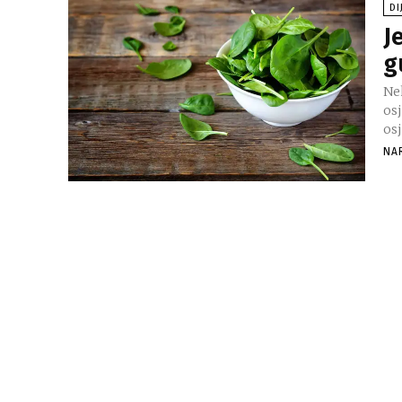
DI
J
g
Ne
osj
osj
NA