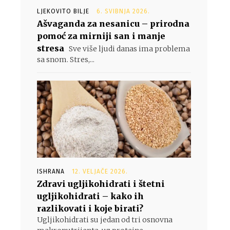
LJEKOVITO BILJE
6. SVIBNJA 2026.
Ašvaganda za nesanicu – prirodna
pomoć za mirniji san i manje
stresa
Sve više ljudi danas ima problema
sa snom. Stres,...
ISHRANA
12. VELJAČE 2026.
Zdravi ugljikohidrati i štetni
ugljikohidrati – kako ih
razlikovati i koje birati?
Ugljikohidrati su jedan od tri osnovna