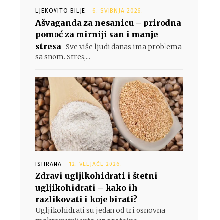
LJEKOVITO BILJE
6. SVIBNJA 2026.
Ašvaganda za nesanicu – prirodna
pomoć za mirniji san i manje
stresa
Sve više ljudi danas ima problema
sa snom. Stres,...
ISHRANA
12. VELJAČE 2026.
Zdravi ugljikohidrati i štetni
ugljikohidrati – kako ih
razlikovati i koje birati?
Ugljikohidrati su jedan od tri osnovna