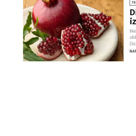
TR
D
i
Na
obl
čis
NA