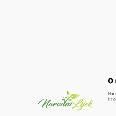
O
Naro
ljek