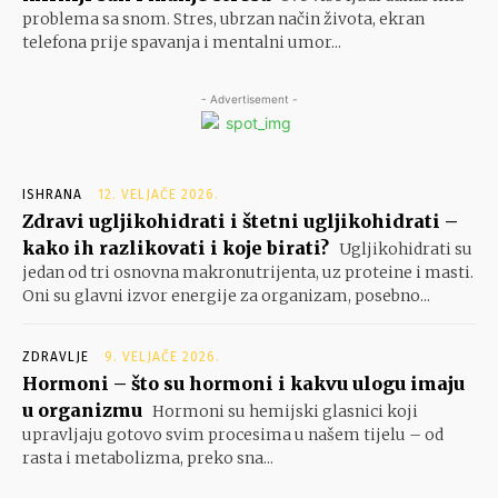
problema sa snom. Stres, ubrzan način života, ekran
telefona prije spavanja i mentalni umor...
- Advertisement -
ISHRANA
12. VELJAČE 2026.
Zdravi ugljikohidrati i štetni ugljikohidrati –
kako ih razlikovati i koje birati?
Ugljikohidrati su
jedan od tri osnovna makronutrijenta, uz proteine i masti.
Oni su glavni izvor energije za organizam, posebno...
ZDRAVLJE
9. VELJAČE 2026.
Hormoni – što su hormoni i kakvu ulogu imaju
u organizmu
Hormoni su hemijski glasnici koji
upravljaju gotovo svim procesima u našem tijelu – od
rasta i metabolizma, preko sna...