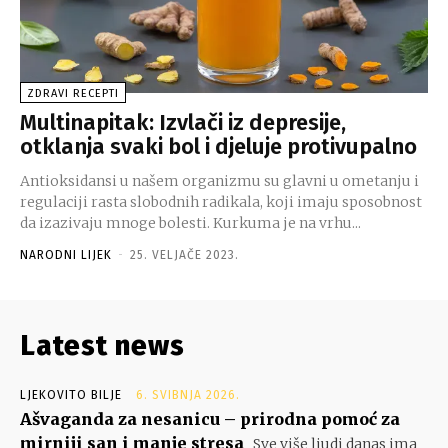
ZDRAVI RECEPTI
Multinapitak: Izvlači iz depresije,
otklanja svaki bol i djeluje protivupalno
Antioksidansi u našem organizmu su glavni u ometanju i
regulaciji rasta slobodnih radikala, koji imaju sposobnost
da izazivaju mnoge bolesti. Kurkuma je na vrhu...
NARODNI LIJEK
-
25. VELJAČE 2023.
Latest news
LJEKOVITO BILJE
6. SVIBNJA 2026.
Ašvaganda za nesanicu – prirodna pomoć za
mirniji san i manje stresa
Sve više ljudi danas ima