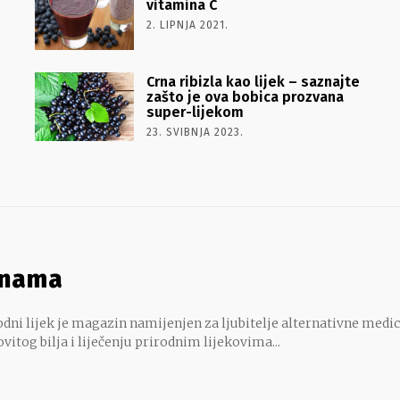
vitamina C
2. LIPNJA 2021.
Crna ribizla kao lijek – saznajte
zašto je ova bobica prozvana
super-lijekom
23. SVIBNJA 2023.
 nama
dni lijek je magazin namijenjen za ljubitelje alternativne medic
ovitog bilja i liječenju prirodnim lijekovima...