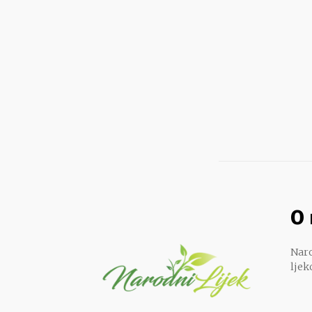
O
Naro
ljek