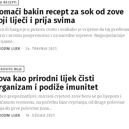
NI RECEPTI
omaći bakin recept za sok od zove
oji liječi i prija svima
a ili bazga je u punom cvatu i svakako je vrijeme da taj prediva
ris i aromu pospremimo i za naredne mjesece. Najpopularnije
ijante...
RODNI LIJEK
-
24. TRAVNJA 2021.
EKOVITO BILJE
ova kao prirodni lijek čisti
rganizam i podiže imunitet
ro prepoznatljivi, mirisni cvjetovi zove beru se po lijepom i
nčanom vremenu, na početku faze cvjetanja, od druge polovine
a do prve polovine juna....
RODNI LIJEK
-
16. OŽUJKA 2021.