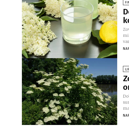
FI
D
k
Zov
mi
var
NA
LJ
Z
o
Dob
su
maj
NA