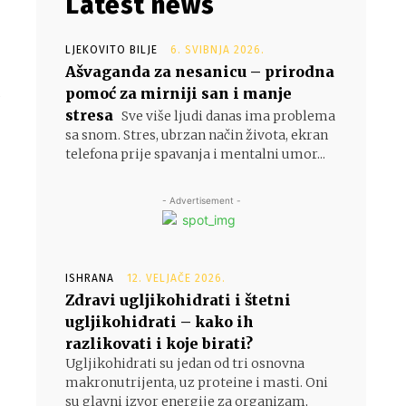
Latest news
LJEKOVITO BILJE
6. SVIBNJA 2026.
Ašvaganda za nesanicu – prirodna
pomoć za mirniji san i manje
n
stresa
Sve više ljudi danas ima problema
sa snom. Stres, ubrzan način života, ekran
telefona prije spavanja i mentalni umor...
- Advertisement -
ISHRANA
12. VELJAČE 2026.
Zdravi ugljikohidrati i štetni
ugljikohidrati – kako ih
razlikovati i koje birati?
Ugljikohidrati su jedan od tri osnovna
makronutrijenta, uz proteine i masti. Oni
su glavni izvor energije za organizam,