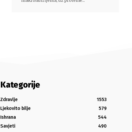
makronutrijenta, uz proteine...
Kategorije
Zdravlje
1553
Ljekovito bilje
579
Ishrana
544
Savjeti
490