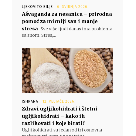
LJEKOVITO BILJE
6. SVIBNJA 2026.
Ašvaganda za nesanicu – prirodna
pomoć za mirniji san i manje
stresa
Sve više ljudi danas ima problema
sa snom. Stres,...
ISHRANA
12. VELJAČE 2026.
Zdravi ugljikohidrati i štetni
ugljikohidrati – kako ih
razlikovati i koje birati?
Ugljikohidrati su jedan od tri osnovna