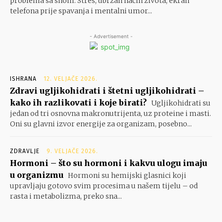
problema sa snom. Stres, ubrzan način života, ekran
telefona prije spavanja i mentalni umor...
- Advertisement -
ISHRANA
12. VELJAČE 2026.
Zdravi ugljikohidrati i štetni ugljikohidrati –
kako ih razlikovati i koje birati?
Ugljikohidrati su
jedan od tri osnovna makronutrijenta, uz proteine i masti.
Oni su glavni izvor energije za organizam, posebno...
ZDRAVLJE
9. VELJAČE 2026.
Hormoni – što su hormoni i kakvu ulogu imaju
u organizmu
Hormoni su hemijski glasnici koji
upravljaju gotovo svim procesima u našem tijelu – od
rasta i metabolizma, preko sna...