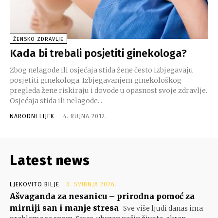
ŽENSKO ZDRAVLJE
Kada bi trebali posjetiti ginekologa?
Zbog nelagode ili osjećaja stida žene često izbjegavaju
posjetiti ginekologa. Izbjegavanjem ginekološkog
pregleda žene riskiraju i dovode u opasnost svoje zdravlje.
Osjećaja stida ili nelagode...
NARODNI LIJEK
-
4. RUJNA 2012.
Latest news
LJEKOVITO BILJE
6. SVIBNJA 2026.
Ašvaganda za nesanicu – prirodna pomoć za
mirniji san i manje stresa
Sve više ljudi danas ima