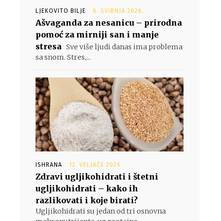
LJEKOVITO BILJE
6. SVIBNJA 2026.
Ašvaganda za nesanicu – prirodna
pomoć za mirniji san i manje
stresa
Sve više ljudi danas ima problema
sa snom. Stres,...
ISHRANA
12. VELJAČE 2026.
Zdravi ugljikohidrati i štetni
ugljikohidrati – kako ih
razlikovati i koje birati?
Ugljikohidrati su jedan od tri osnovna