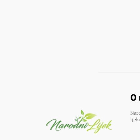
O
Naro
ljek