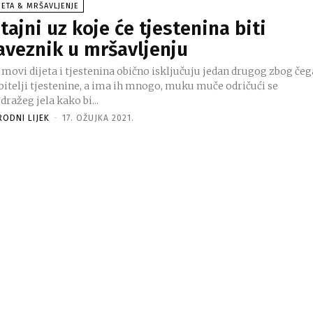
JETA & MRŠAVLJENJE
 tajni uz koje će tjestenina biti
aveznik u mršavljenju
jmovi dijeta i tjestenina obično isključuju jedan drugog zbog čeg
ubitelji tjestenine, a ima ih mnogo, muku muče odričući se
dražeg jela kako bi...
RODNI LIJEK
-
17. OŽUJKA 2021.