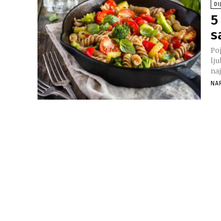
DI
5
s
Po
lj
naj
NA