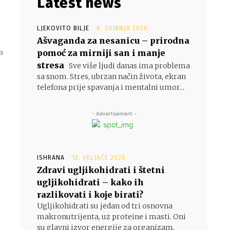
Latest news
LJEKOVITO BILJE
6. SVIBNJA 2026.
Ašvaganda za nesanicu – prirodna
pomoć za mirniji san i manje
a
stresa
Sve više ljudi danas ima problema
sa snom. Stres, ubrzan način života, ekran
telefona prije spavanja i mentalni umor...
- Advertisement -
ISHRANA
12. VELJAČE 2026.
Zdravi ugljikohidrati i štetni
ugljikohidrati – kako ih
razlikovati i koje birati?
Ugljikohidrati su jedan od tri osnovna
makronutrijenta, uz proteine i masti. Oni
su glavni izvor energije za organizam,