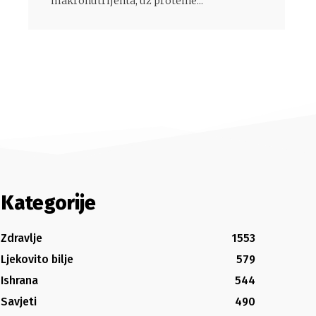
makronutrijenta, uz proteine...
Kategorije
Zdravlje
1553
Ljekovito bilje
579
Ishrana
544
Savjeti
490