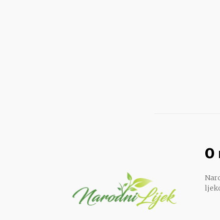
O
Naro
ljek