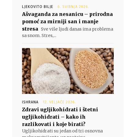
LJEKOVITO BILJE
6. SVIBNJA 2026.
Ašvaganda za nesanicu – prirodna
pomoć za mirniji san i manje
stresa
Sve više ljudi danas ima problema
sa snom. Stres,...
ISHRANA
12. VELJAČE 2026.
Zdravi ugljikohidrati i štetni
ugljikohidrati – kako ih
razlikovati i koje birati?
Ugljikohidrati su jedan od tri osnovna