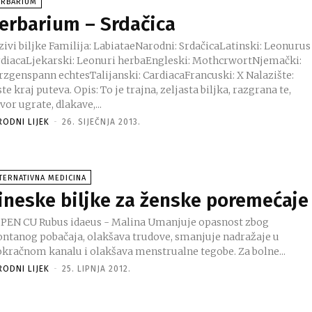
ERBARIUM
erbarium – Srdačica
amilija: LabiataeNarodni: SrdačicaLatinski: Leonurus
rdiacaLjekarski: Leonuri herbaEngleski: MothcrwortNjemački:
zgenspann echtesTalijanski: CardiacaFrancuski: X Nalazište:
puteva. Opis: To je trajna, zeljasta biljka, razgrana te,
vor ugrate, dlakave,...
RODNI LIJEK
-
26. SIJEČNJA 2013.
TERNATIVNA MEDICINA
ineske biljke za ženske poremećaje
EN CU Rubus idaeus - Malina Umanjuje opasnost zbog
ontanog pobačaja, olakšava trudove, smanjuje nadražaje u
kračnom kanalu i olakšava menstrualne tegobe. Za bolne...
RODNI LIJEK
-
25. LIPNJA 2012.