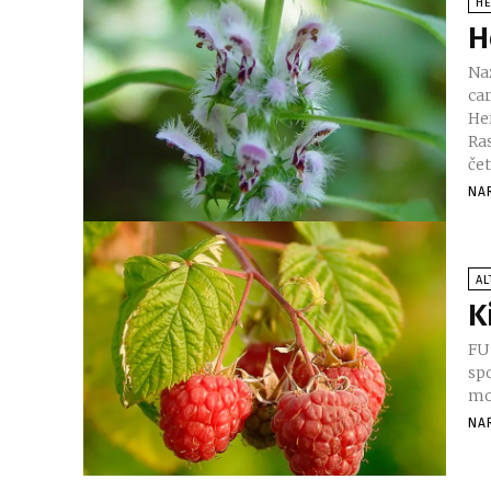
H
H
Nazivi biljke F
ca
Her
Raste kraj 
čet
NA
AL
K
FU P
sp
mo
NA