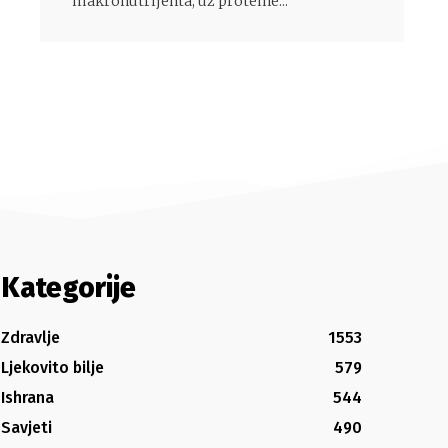
makronutrijenta, uz proteine...
Kategorije
Zdravlje
1553
Ljekovito bilje
579
Ishrana
544
Savjeti
490