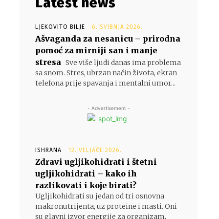
Latest news
LJEKOVITO BILJE
6. SVIBNJA 2026.
Ašvaganda za nesanicu – prirodna
pomoć za mirniji san i manje
stresa
Sve više ljudi danas ima problema
sa snom. Stres, ubrzan način života, ekran
telefona prije spavanja i mentalni umor...
- Advertisement -
ISHRANA
12. VELJAČE 2026.
Zdravi ugljikohidrati i štetni
ugljikohidrati – kako ih
razlikovati i koje birati?
Ugljikohidrati su jedan od tri osnovna
makronutrijenta, uz proteine i masti. Oni
su glavni izvor energije za organizam,