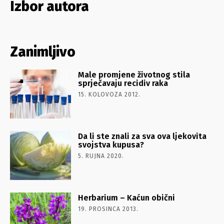
Izbor autora
Zanimljivo
Male promjene životnog stila
sprječavaju recidiv raka
15. KOLOVOZA 2012.
Da li ste znali za sva ova ljekovita
svojstva kupusa?
5. RUJNA 2020.
Herbarium – Kaćun obični
19. PROSINCA 2013.