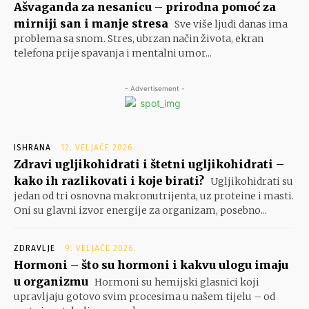
Ašvaganda za nesanicu – prirodna pomoć za
mirniji san i manje stresa
Sve više ljudi danas ima
problema sa snom. Stres, ubrzan način života, ekran
telefona prije spavanja i mentalni umor...
- Advertisement -
ISHRANA
12. VELJAČE 2026.
Zdravi ugljikohidrati i štetni ugljikohidrati –
kako ih razlikovati i koje birati?
Ugljikohidrati su
jedan od tri osnovna makronutrijenta, uz proteine i masti.
Oni su glavni izvor energije za organizam, posebno...
ZDRAVLJE
9. VELJAČE 2026.
Hormoni – što su hormoni i kakvu ulogu imaju
u organizmu
Hormoni su hemijski glasnici koji
upravljaju gotovo svim procesima u našem tijelu – od