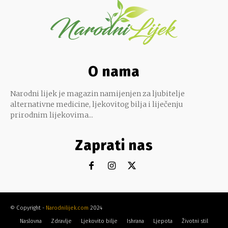
O nama
Narodni lijek je magazin namijenjen za ljubitelje
alternativne medicine, ljekovitog bilja i liječenju
prirodnim lijekovima...
Zaprati nas
© Copyright -
Narodnilijek.com
2024
Naslovna
Zdravlje
Ljekovito bilje
Ishrana
Ljepota
Životni stil