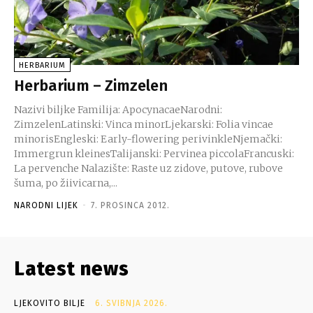
HERBARIUM
Herbarium – Zimzelen
Nazivi biljke Familija: ApocynacaeNarodni:
ZimzelenLatinski: Vinca minorLjekarski: Folia vincae
minorisEngleski: Early-flowering perivinkleNjemački:
Immergrun kleinesTalijanski: Pervinea piccolaFrancuski:
La pervenche Nalazište: Raste uz zidove, putove, rubove
šuma, po žiivicarna,...
NARODNI LIJEK
-
7. PROSINCA 2012.
Latest news
LJEKOVITO BILJE
6. SVIBNJA 2026.