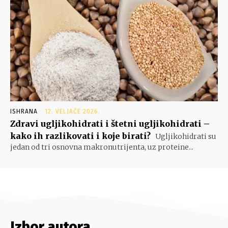
ISHRANA
12. VELJAČE 2026.
Zdravi ugljikohidrati i štetni ugljikohidrati –
kako ih razlikovati i koje birati?
Ugljikohidrati su
jedan od tri osnovna makronutrijenta, uz proteine...
Izbor autora