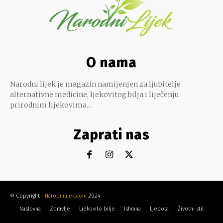
O nama
Narodni lijek je magazin namijenjen za ljubitelje
alternativne medicine, ljekovitog bilja i liječenju
prirodnim lijekovima...
Zaprati nas
© Copyright -
Narodnilijek.com
2024
Naslovna
Zdravlje
Ljekovito bilje
Ishrana
Ljepota
Životni stil