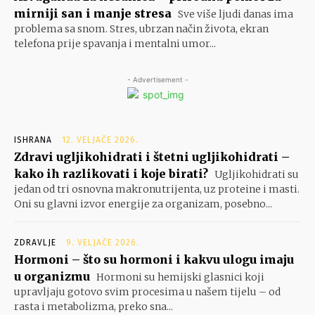
mirniji san i manje stresa
Sve više ljudi danas ima
problema sa snom. Stres, ubrzan način života, ekran
telefona prije spavanja i mentalni umor...
- Advertisement -
ISHRANA
12. VELJAČE 2026.
Zdravi ugljikohidrati i štetni ugljikohidrati –
kako ih razlikovati i koje birati?
Ugljikohidrati su
jedan od tri osnovna makronutrijenta, uz proteine i masti.
Oni su glavni izvor energije za organizam, posebno...
ZDRAVLJE
9. VELJAČE 2026.
Hormoni – što su hormoni i kakvu ulogu imaju
u organizmu
Hormoni su hemijski glasnici koji
upravljaju gotovo svim procesima u našem tijelu – od
rasta i metabolizma, preko sna...