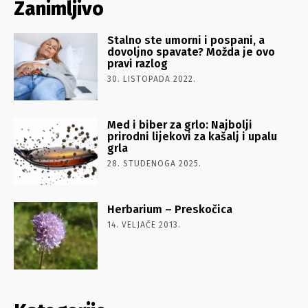
Zanimljivo
Stalno ste umorni i pospani, a
dovoljno spavate? Možda je ovo
pravi razlog
30. LISTOPADA 2022.
Med i biber za grlo: Najbolji
prirodni lijekovi za kašalj i upalu
grla
28. STUDENOGA 2025.
Herbarium – Preskočica
14. VELJAČE 2013.