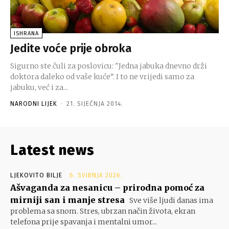
ISHRANA
Jedite voće prije obroka
Sigurno ste čuli za poslovicu: "Jedna jabuka dnevno drži
doktora daleko od vaše kuće“. I to ne vrijedi samo za
jabuku, već i za...
NARODNI LIJEK
-
21. SIJEČNJA 2014.
Latest news
LJEKOVITO BILJE
6. SVIBNJA 2026.
Ašvaganda za nesanicu – prirodna pomoć za
mirniji san i manje stresa
Sve više ljudi danas ima
problema sa snom. Stres, ubrzan način života, ekran
telefona prije spavanja i mentalni umor...